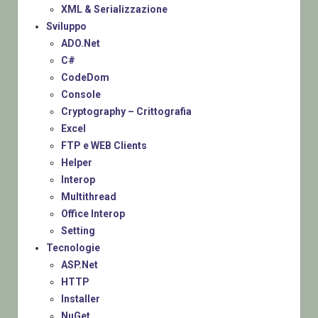
XML & Serializzazione
Sviluppo
ADO.Net
C#
CodeDom
Console
Cryptography – Crittografia
Excel
FTP e WEB Clients
Helper
Interop
Multithread
Office Interop
Setting
Tecnologie
ASP.Net
HTTP
Installer
NuGet