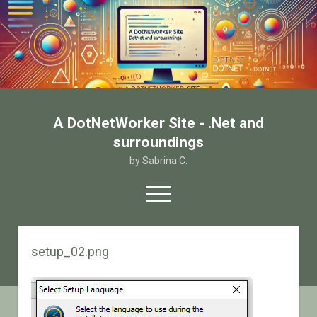
A DotNetWorker Site - .Net and
surroundings
by Sabrina C.
open
menu
twitter
facebook
email-form
setup_02.png
Home
Chi sono
Contatto