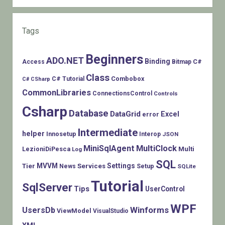
Tags
Beginners
ADO.NET
Binding
C#
Access
Bitmap
Class
Combobox
C# Tutorial
C# CSharp
CommonLibraries
ConnectionsControl
Controls
Csharp
Database
DataGrid
Excel
error
Intermediate
helper
Innosetup
Interop
JSON
MiniSqlAgent
MultiClock
LezioniDiPesca
Multi
Log
SQL
MVVM
Settings
Tier
Services
Setup
News
SQLite
Tutorial
SqlServer
Tips
UserControl
WPF
Winforms
UsersDb
ViewModel
VisualStudio