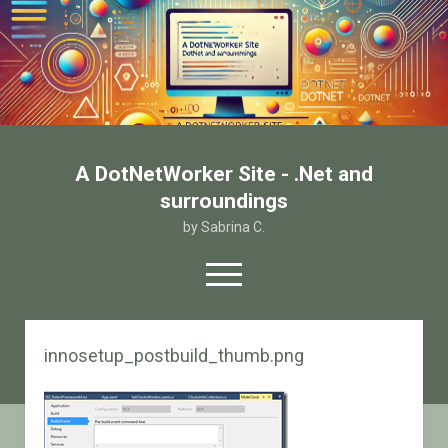
A DotNetWorker Site - .Net and
surroundings
by Sabrina C.
open
menu
twitter
facebook
email-form
innosetup_postbuild_thumb.png
Home
Chi sono
Contatto