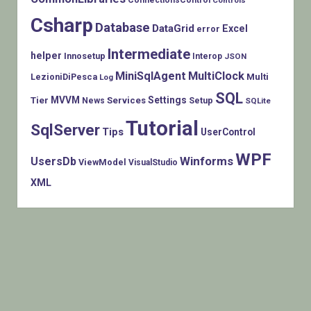
Csharp
Database
DataGrid
Excel
error
Intermediate
helper
Innosetup
Interop
JSON
MiniSqlAgent
MultiClock
LezioniDiPesca
Multi
Log
SQL
MVVM
Settings
Tier
Services
Setup
News
SQLite
Tutorial
SqlServer
Tips
UserControl
WPF
Winforms
UsersDb
ViewModel
VisualStudio
XML