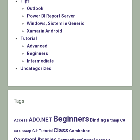
Tips
Outlook
Power BI Report Server
Windows, Sistemi e Generici
Xamarin Android
Tutorial
Advanced
Beginners
Intermediate
Uncategorized
Tags
Beginners
ADO.NET
Binding
C#
Access
Bitmap
Class
Combobox
C# Tutorial
C# CSharp
CommonLibraries
ConnectionsControl
Controls