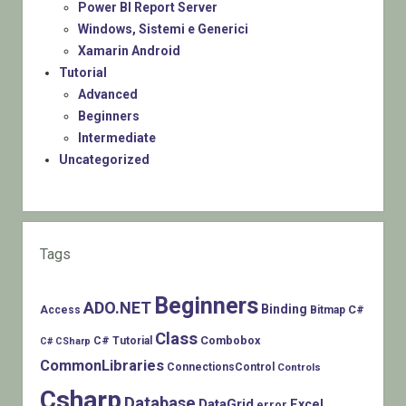
Power BI Report Server
Windows, Sistemi e Generici
Xamarin Android
Tutorial
Advanced
Beginners
Intermediate
Uncategorized
Tags
Beginners
ADO.NET
Binding
C#
Access
Bitmap
Class
Combobox
C# Tutorial
C# CSharp
CommonLibraries
ConnectionsControl
Controls
Csharp
Database
DataGrid
Excel
error