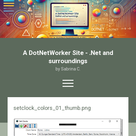
A DotNetWorker Site - .Net and
surroundings
by Sabrina C.
open
menu
twitter
facebook
email-form
setclock_colors_01_thumb.png
Home
Chi sono
Contatto