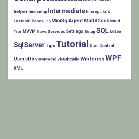
Intermediate
helper
Innosetup
Interop
JSON
MiniSqlAgent
MultiClock
LezioniDiPesca
Multi
Log
SQL
MVVM
Settings
Tier
Services
Setup
News
SQLite
Tutorial
SqlServer
Tips
UserControl
WPF
Winforms
UsersDb
ViewModel
VisualStudio
XML