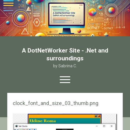
A DotNetWorker Site - .Net and
surroundings
by Sabrina C.
open
menu
twitter
facebook
email-form
clock_font_and_size_03_thumb.png
Home
Chi sono
Contatto