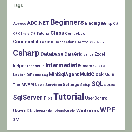
Tags
Beginners
ADO.NET
Binding
C#
Access
Bitmap
Class
Combobox
C# Tutorial
C# CSharp
CommonLibraries
ConnectionsControl
Controls
Csharp
Database
DataGrid
Excel
error
Intermediate
helper
Innosetup
Interop
JSON
MiniSqlAgent
MultiClock
LezioniDiPesca
Multi
Log
SQL
MVVM
Settings
Tier
Services
Setup
News
SQLite
Tutorial
SqlServer
Tips
UserControl
WPF
Winforms
UsersDb
ViewModel
VisualStudio
XML