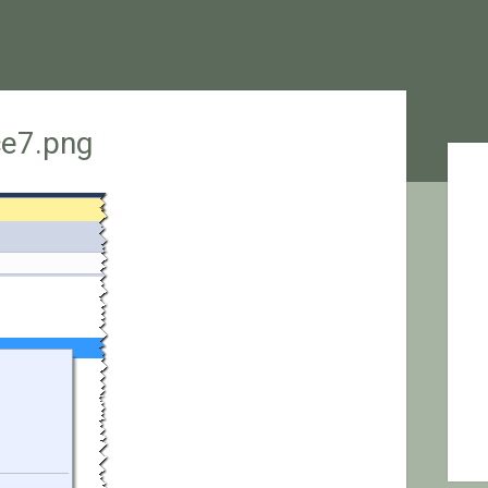
ce7.png
Sid