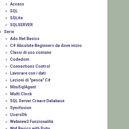
Access
SQL
SQLite
SQLSERVER
Serie
Ado.Net Basics
C# Absolute Beginners da dove inizio
Classi di uso comune
Codedom
Connections Control
Lavorare con i dati
Lezioni di "pesca" C#
MiniSqlAgent
Multi Clock
SQL Server Creare Database
Syncfusion
UsersDb
Webview2 Funzionalità
Wpf Basics with Pubs