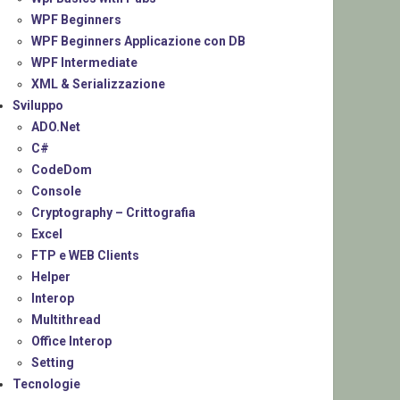
WPF Beginners
WPF Beginners Applicazione con DB
WPF Intermediate
XML & Serializzazione
Sviluppo
ADO.Net
C#
CodeDom
Console
Cryptography – Crittografia
Excel
FTP e WEB Clients
Helper
Interop
Multithread
Office Interop
Setting
Tecnologie