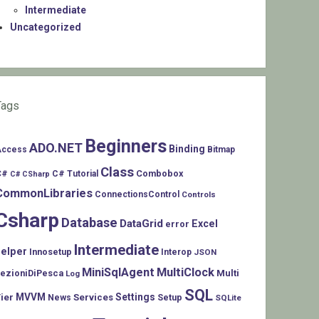
Intermediate
Uncategorized
Tags
Beginners
ADO.NET
Binding
Access
Bitmap
Class
C#
Combobox
C# Tutorial
C# CSharp
CommonLibraries
ConnectionsControl
Controls
Csharp
Database
DataGrid
Excel
error
Intermediate
helper
Innosetup
Interop
JSON
MiniSqlAgent
MultiClock
LezioniDiPesca
Multi
Log
SQL
MVVM
Settings
ier
Services
Setup
News
SQLite