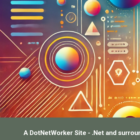
A DotNetWorker Site - .Net and surrou