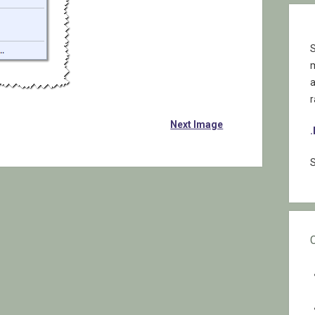
S
r
Next Image
S