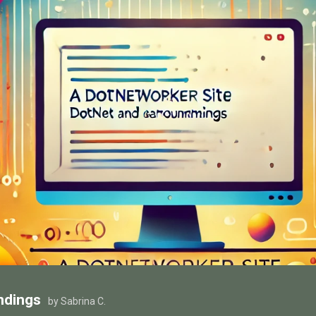
ndings
by Sabrina C.