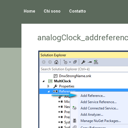
Home
Chi sono
Contatto
analogClock_addreferen