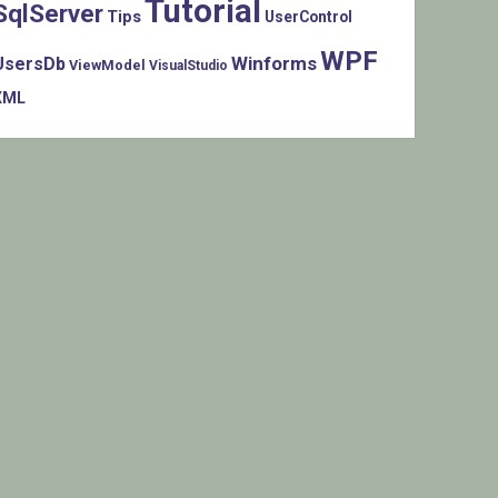
Tutorial
SqlServer
Tips
UserControl
WPF
Winforms
UsersDb
ViewModel
VisualStudio
XML