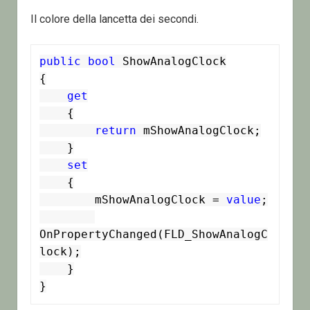
Il colore della lancetta dei secondi.
public
bool
 ShowAnalogClock

{

get
    {

return
 mShowAnalogClock;

    }

set
    {

        mShowAnalogClock = 
value
;

OnPropertyChanged(FLD_ShowAnalogC
lock);

    }

}