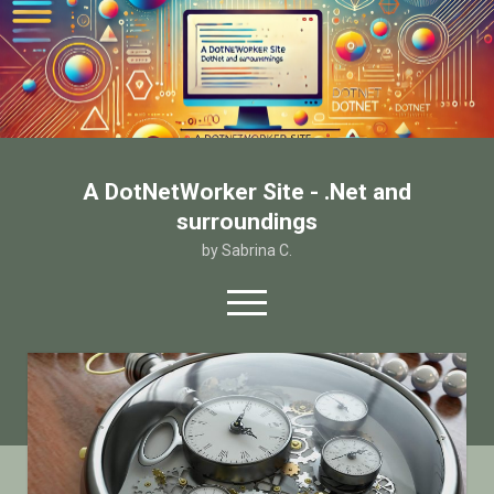
A DotNetWorker Site - .Net and
surroundings
by Sabrina C.
open
menu
twitter
facebook
email-form
Home
Chi sono
Contatto