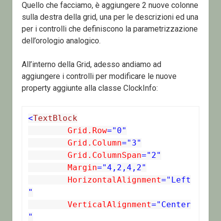
Quello che facciamo, è aggiungere 2 nuove colonne
sulla destra della grid, una per le descrizioni ed una
per i controlli che definiscono la parametrizzazione
dell’orologio analogico.
All’interno della Grid, adesso andiamo ad
aggiungere i controlli per modificare le nuove
property aggiunte alla classe ClockInfo:
<
TextBlock
	Grid.Row
="0"
	Grid.Column
="3"
	Grid.ColumnSpan
="2"
	Margin
="4,2,4,2"
	HorizontalAlignment
="Left
"
	VerticalAlignment
="Center
"