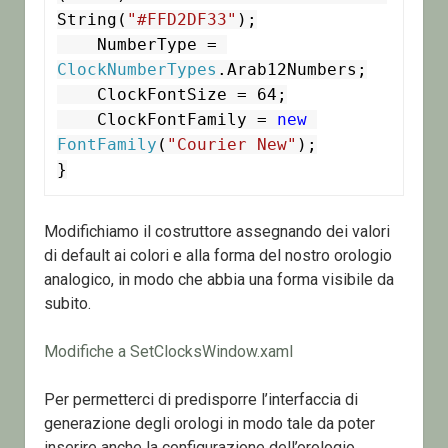
String(
"#FFD2DF33"
);

    NumberType = 
ClockNumberTypes
.Arab12Numbers;

    ClockFontSize = 64;

    ClockFontFamily = 
new
FontFamily
(
"Courier New"
);

Modifichiamo il costruttore assegnando dei valori
di default ai colori e alla forma del nostro orologio
analogico, in modo che abbia una forma visibile da
subito.
Modifiche a SetClocksWindow.xaml
Per permetterci di predisporre l’interfaccia di
generazione degli orologi in modo tale da poter
inserire anche la configurazione dell’orologio