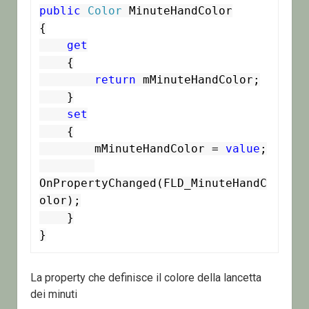
public
Color
 MinuteHandColor

{

get
    {

return
 mMinuteHandColor;

    }

set
    {

        mMinuteHandColor = 
value
;

OnPropertyChanged(FLD_MinuteHandC
olor);

    }

}
La property che definisce il colore della lancetta
dei minuti