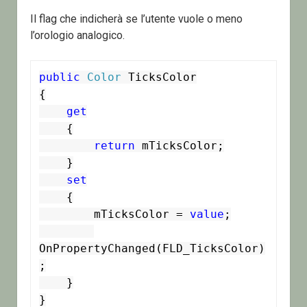
Il flag che indicherà se l’utente vuole o meno
l’orologio analogico.
public
Color
 TicksColor

{

get
    {

return
 mTicksColor;

    }

set
    {

        mTicksColor = 
value
;

OnPropertyChanged(FLD_TicksColor)
;

    }

}