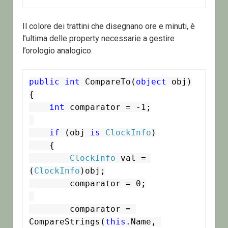
Il colore dei trattini che disegnano ore e minuti, è
l’ultima delle property necessarie a gestire
l’orologio analogico.
public
int
 CompareTo(
object
 obj)

{

int
 comparator = -1;

if
 (obj 
is
ClockInfo
)

    {

ClockInfo
 val = 
(
ClockInfo
)obj;

        comparator = 0;

        comparator = 
CompareStrings(
this
.Name, 