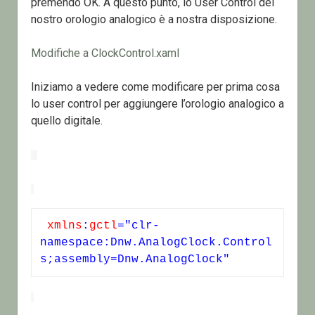
premendo OK. A questo punto, lo User Control del
nostro orologio analogico è a nostra disposizione.
Modifiche a ClockControl.xaml
Iniziamo a vedere come modificare per prima cosa
lo user control per aggiungere l’orologio analogico a
quello digitale.
xmlns
:
gctl
="clr-
namespace:Dnw.AnalogClock.Control
s;assembly=Dnw.AnalogClock"