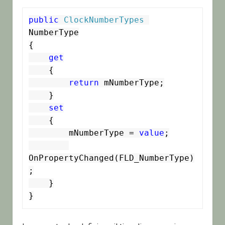
public
ClockNumberTypes
NumberType

{

get
    {

return
 mNumberType;

    }

set
    {

        mNumberType = 
value
;

OnPropertyChanged(FLD_NumberType)
;

    }

}