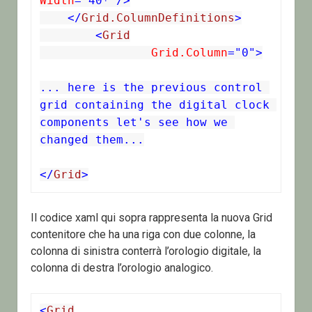
Width
="40*"/>
    </
Grid.ColumnDefinitions
>
	<
Grid
		Grid.Column
="0">

... here is the previous control 
grid containing the digital clock 
components let's see how we 
changed them...

</
Grid
>
Il codice xaml qui sopra rappresenta la nuova Grid
contenitore che ha una riga con due colonne, la
colonna di sinistra conterrà l’orologio digitale, la
colonna di destra l’orologio analogico.
<
Grid