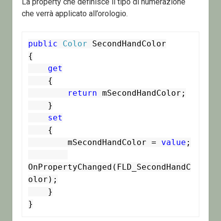
La property che definisce il tipo di numerazione
che verrà applicato all’orologio.
public
Color
 SecondHandColor

{

get
    {

return
 mSecondHandColor;

    }

set
    {

        mSecondHandColor = 
value
;

OnPropertyChanged(FLD_SecondHandC
olor);

    }

}