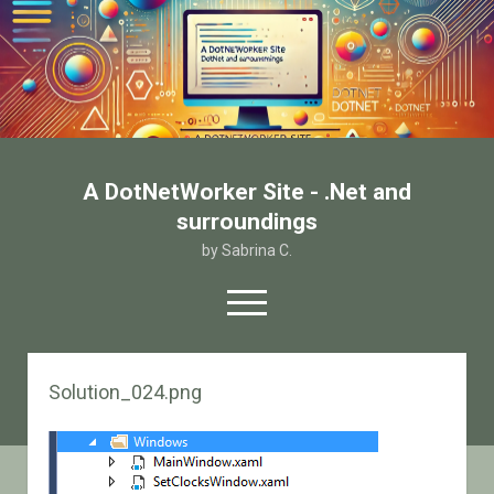
A DotNetWorker Site - .Net and
surroundings
by Sabrina C.
open
menu
twitter
facebook
email-form
Solution_024.png
Home
Chi sono
Contatto