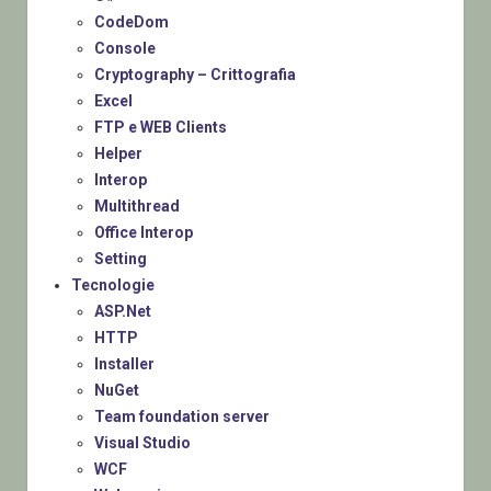
CodeDom
Console
Cryptography – Crittografia
Excel
FTP e WEB Clients
Helper
Interop
Multithread
Office Interop
Setting
Tecnologie
ASP.Net
HTTP
Installer
NuGet
Team foundation server
Visual Studio
WCF