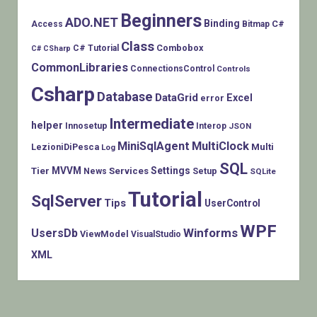
Beginners
ADO.NET
Binding
C#
Access
Bitmap
Class
Combobox
C# Tutorial
C# CSharp
CommonLibraries
ConnectionsControl
Controls
Csharp
Database
DataGrid
Excel
error
Intermediate
helper
Innosetup
Interop
JSON
MiniSqlAgent
MultiClock
LezioniDiPesca
Multi
Log
SQL
MVVM
Settings
Tier
Services
Setup
News
SQLite
Tutorial
SqlServer
Tips
UserControl
WPF
Winforms
UsersDb
ViewModel
VisualStudio
XML