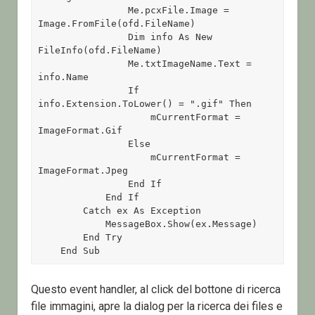
                Me.pcxFile.Image = 
Image.FromFile(ofd.FileName) 

                Dim info As New 
FileInfo(ofd.FileName) 

                Me.txtImageName.Text = 
info.Name 

                If 
info.Extension.ToLower() = ".gif" Then 

                    mCurrentFormat = 
ImageFormat.Gif 

                Else 

                    mCurrentFormat = 
ImageFormat.Jpeg 

                End If 

            End If 

        Catch ex As Exception 

            MessageBox.Show(ex.Message) 

        End Try 

    End Sub
Questo event handler, al click del bottone di ricerca
file immagini, apre la dialog per la ricerca dei files e