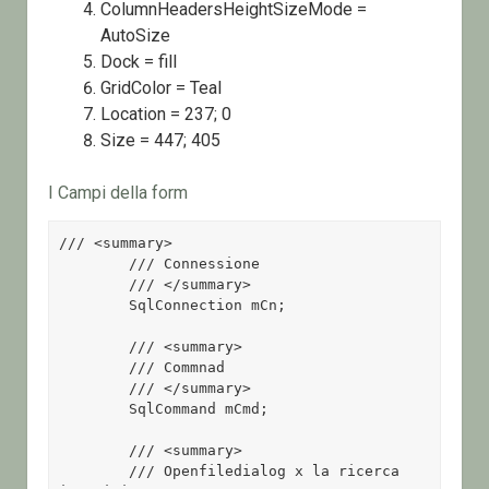
ColumnHeadersHeightSizeMode =
AutoSize
Dock = fill
GridColor = Teal
Location = 237; 0
Size = 447; 405
I Campi della form
/// <summary>

        /// Connessione

        /// </summary>

        SqlConnection mCn;

        /// <summary>

        /// Commnad

        /// </summary>

        SqlCommand mCmd;

        /// <summary>

        /// Openfiledialog x la ricerca 