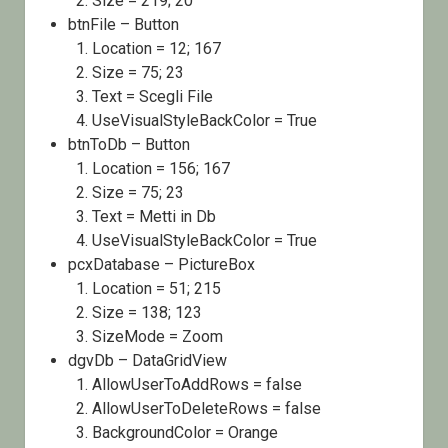
Size = 219; 20
btnFile – Button
Location = 12; 167
Size = 75; 23
Text = Scegli File
UseVisualStyleBackColor = True
btnToDb – Button
Location = 156; 167
Size = 75; 23
Text = Metti in Db
UseVisualStyleBackColor = True
pcxDatabase – PictureBox
Location = 51; 215
Size = 138; 123
SizeMode = Zoom
dgvDb – DataGridView
AllowUserToAddRows = false
AllowUserToDeleteRows = false
BackgroundColor = Orange