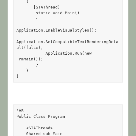
    {

       [STAThread]

        static void Main()

        {

Application.EnableVisualStyles();

Application.SetCompatibleTextRenderingDefa
ult(false);

            Application.Run(new 
FrmMain());

        }

    }

}
'VB

Public Class Program

    <STAThread> _

    Shared sub Main
