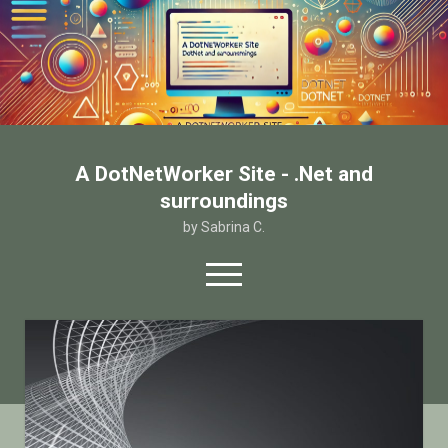
A DotNetWorker Site - .Net and
surroundings
by Sabrina C.
open
menu
twitter
facebook
email-form
Home
Chi sono
Contatto