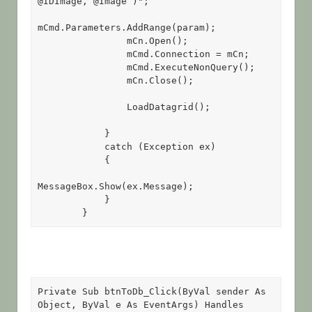
@IDImage, @Image )";

mCmd.Parameters.AddRange(param);

                mCn.Open();

                mCmd.Connection = mCn;

                mCmd.ExecuteNonQuery();

                mCn.Close();

                LoadDatagrid();

            }

            catch (Exception ex)

            {

MessageBox.Show(ex.Message);

            }

        }
Private Sub btnToDb_Click(ByVal sender As 
Object, ByVal e As EventArgs) Handles 