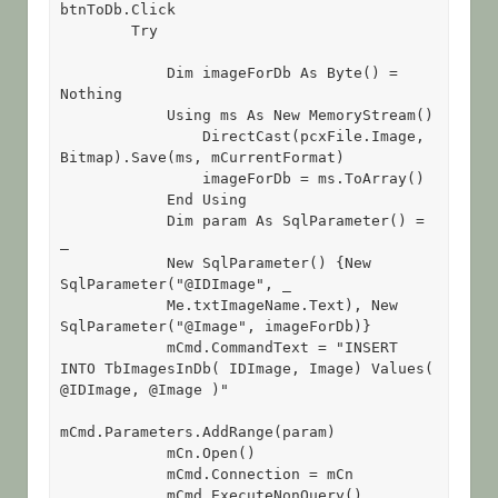
btnToDb.Click 

        Try 

            Dim imageForDb As Byte() = 
Nothing 

            Using ms As New MemoryStream() 

                DirectCast(pcxFile.Image, 
Bitmap).Save(ms, mCurrentFormat) 

                imageForDb = ms.ToArray() 

            End Using 

            Dim param As SqlParameter() = 
_

            New SqlParameter() {New 
SqlParameter("@IDImage", _

            Me.txtImageName.Text), New 
SqlParameter("@Image", imageForDb)} 

            mCmd.CommandText = "INSERT 
INTO TbImagesInDb( IDImage, Image) Values( 
@IDImage, @Image )" 

mCmd.Parameters.AddRange(param) 

            mCn.Open() 

            mCmd.Connection = mCn 

            mCmd.ExecuteNonQuery() 
