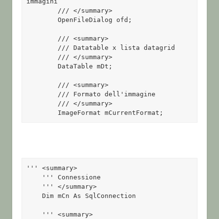
immagini

        /// </summary>

        OpenFileDialog ofd;

        /// <summary>

        /// Datatable x lista datagrid

        /// </summary>

        DataTable mDt;

        /// <summary>

        /// Formato dell'immagine

        /// </summary>

        ImageFormat mCurrentFormat;
''' <summary> 

    ''' Connessione 

    ''' </summary> 

    Dim mCn As SqlConnection 

    ''' <summary> 
