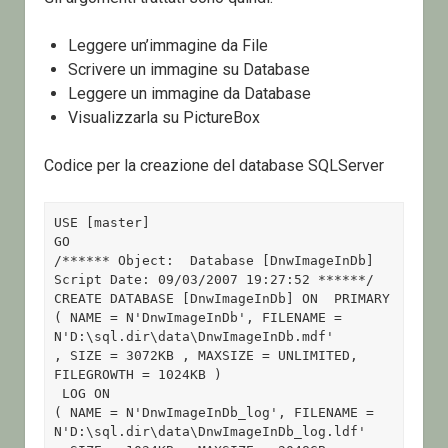
Leggere un’immagine da File
Scrivere un immagine su Database
Leggere un immagine da Database
Visualizzarla su PictureBox
Codice per la creazione del database SQLServer
USE [master]

GO

/****** Object:  Database [DnwImageInDb]    
Script Date: 09/03/2007 19:27:52 ******/

CREATE DATABASE [DnwImageInDb] ON  PRIMARY 

( NAME = N'DnwImageInDb', FILENAME = 
N'D:\sql.dir\data\DnwImageInDb.mdf' 

, SIZE = 3072KB , MAXSIZE = UNLIMITED, 
FILEGROWTH = 1024KB )

 LOG ON 

( NAME = N'DnwImageInDb_log', FILENAME = 
N'D:\sql.dir\data\DnwImageInDb_log.ldf' 
