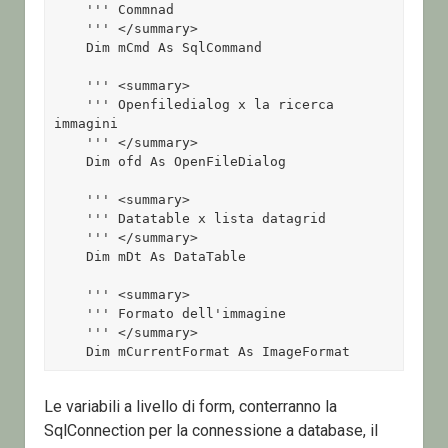
    ''' Commnad 

    ''' </summary> 

    Dim mCmd As SqlCommand 

    ''' <summary> 

    ''' Openfiledialog x la ricerca 
immagini 

    ''' </summary> 

    Dim ofd As OpenFileDialog 

    ''' <summary> 

    ''' Datatable x lista datagrid 

    ''' </summary> 

    Dim mDt As DataTable 

    ''' <summary> 

    ''' Formato dell'immagine 

    ''' </summary> 

    Dim mCurrentFormat As ImageFormat
Le variabili a livello di form, conterranno la
SqlConnection per la connessione a database, il