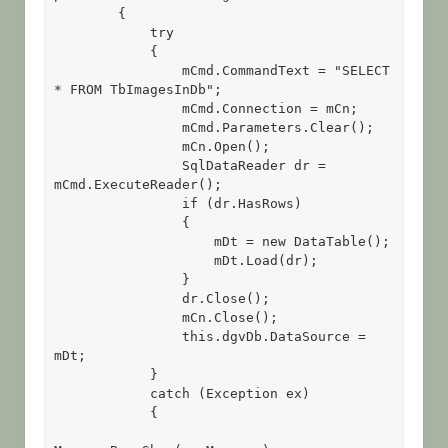
        {

            try

            {

                mCmd.CommandText = "SELECT 
* FROM TbImagesInDb";

                mCmd.Connection = mCn;

                mCmd.Parameters.Clear();

                mCn.Open();

                SqlDataReader dr = 
mCmd.ExecuteReader();

                if (dr.HasRows)

                {

                    mDt = new DataTable();

                    mDt.Load(dr);

                }

                dr.Close();

                mCn.Close();

                this.dgvDb.DataSource = 
mDt;

            }

            catch (Exception ex)

            {
