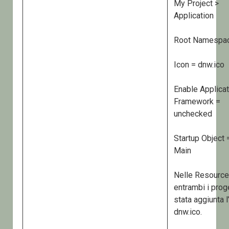
My Project >
Application
Root Namespa
Icon = dnw.ico
Enable Applicat
Framework =
unchecked
Startup Object 
Main
Nelle Resource
entrambi i proge
stata aggiunta l
dnw.ico.