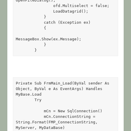
OpenFileDialog();

                ofd.Multiselect = false;

                LoadDatagrid();

            }

            catch (Exception ex)

            {

MessageBox.Show(ex.Message);

            }

        }
Private Sub FrmMain_Load(ByVal sender As 
Object, ByVal e As EventArgs) Handles 
MyBase.Load 

        Try 

            mCn = New SqlConnection() 

            mCn.ConnectionString = 
String.Format(FMP_ConnectionString, 
MyServer, MyDataBase) 
