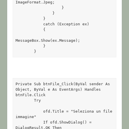
ImageFormat.Jpeg;

                    }

                }

            }

            catch (Exception ex)

            {

MessageBox.Show(ex.Message);

            }

        }
Private Sub btnFile_Click(ByVal sender As 
Object, ByVal e As EventArgs) Handles 
btnFile.Click 

        Try 

            ofd.Title = "Seleziona un file 
immagine" 

            If ofd.ShowDialog() = 
DialogResult.OK Then 
