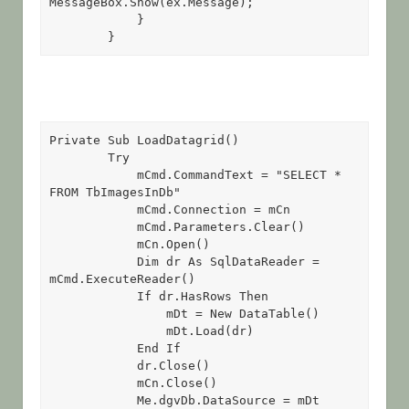
MessageBox.Show(ex.Message);

            }

        }
Private Sub LoadDatagrid() 

        Try 

            mCmd.CommandText = "SELECT * 
FROM TbImagesInDb" 

            mCmd.Connection = mCn 

            mCmd.Parameters.Clear() 

            mCn.Open() 

            Dim dr As SqlDataReader = 
mCmd.ExecuteReader() 

            If dr.HasRows Then 

                mDt = New DataTable() 

                mDt.Load(dr) 

            End If 

            dr.Close() 

            mCn.Close() 

            Me.dgvDb.DataSource = mDt 
