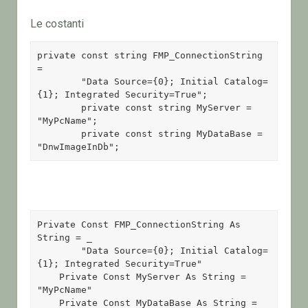
Le costanti
private const string FMP_ConnectionString 
= 

	"Data Source={0}; Initial Catalog=
{1}; Integrated Security=True";

        private const string MyServer = 
"MyPcName";

        private const string MyDataBase = 
"DnwImageInDb";
Private Const FMP_ConnectionString As 
String = _

        "Data Source={0}; Initial Catalog=
{1}; Integrated Security=True" 

    Private Const MyServer As String = 
"MyPcName" 

    Private Const MyDataBase As String = 