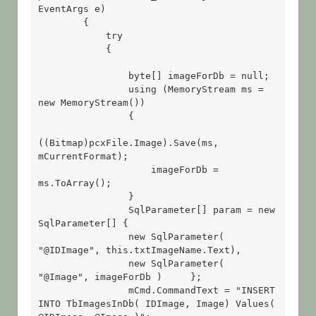
EventArgs e)

        {

            try

            {

                byte[] imageForDb = null;

                using (MemoryStream ms = 
new MemoryStream())

                {

((Bitmap)pcxFile.Image).Save(ms, 
mCurrentFormat);

                    imageForDb = 
ms.ToArray();

                }

                SqlParameter[] param = new 
SqlParameter[] {

                new SqlParameter( 
"@IDImage", this.txtImageName.Text),

                new SqlParameter( 
"@Image", imageForDb )     };

                mCmd.CommandText = "INSERT 
INTO TbImagesInDb( IDImage, Image) Values( 