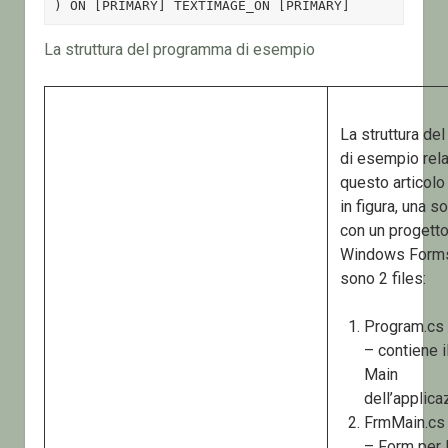
) ON [PRIMARY] TEXTIMAGE_ON [PRIMARY]
La struttura del programma di esempio
La struttura del
di esempio rela
questo articolo
in figura, una s
con un progett
Windows Forms 
sono 2 files:
Program.cs 
– contiene i
Main
dell’applica
FrmMain.cs 
– Form per 