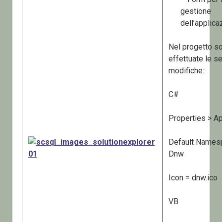
gestione
dell’applica
Nel progetto s
effettuate le s
modifiche:
C#
Properties > Ap
Default Names
Dnw
Icon = dnw.ico
VB