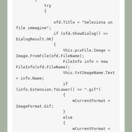
            try

            {

                ofd.Title = "Seleziona un 
file immagine";

                if (ofd.ShowDialog() == 
DialogResult.OK)

                {

                    this.pcxFile.Image = 
Image.FromFile(ofd.FileName);

                    FileInfo info = new 
FileInfo(ofd.FileName);

                    this.txtImageName.Text 
= info.Name;

                    if 
(info.Extension.ToLower() == ".gif")

                    {

                        mCurrentFormat = 
ImageFormat.Gif;

                    }

                    else

                    {

                        mCurrentFormat = 