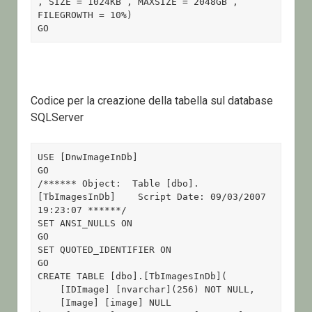
, SIZE = 1024KB , MAXSIZE = 2048GB , 
FILEGROWTH = 10%)

GO
Codice per la creazione della tabella sul database
SQLServer
USE [DnwImageInDb]

GO

/****** Object:  Table [dbo].
[TbImagesInDb]    Script Date: 09/03/2007 
19:23:07 ******/

SET ANSI_NULLS ON

GO

SET QUOTED_IDENTIFIER ON

GO

CREATE TABLE [dbo].[TbImagesInDb](

    [IDImage] [nvarchar](256) NOT NULL,

    [Image] [image] NULL
