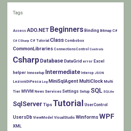
Tags
Beginners
ADO.NET
Binding
C#
Access
Bitmap
Class
Combobox
C# Tutorial
C# CSharp
CommonLibraries
ConnectionsControl
Controls
Csharp
Database
DataGrid
Excel
error
Intermediate
helper
Innosetup
Interop
JSON
MiniSqlAgent
MultiClock
LezioniDiPesca
Multi
Log
SQL
MVVM
Settings
Tier
Services
Setup
News
SQLite
Tutorial
SqlServer
Tips
UserControl
WPF
Winforms
UsersDb
ViewModel
VisualStudio
XML