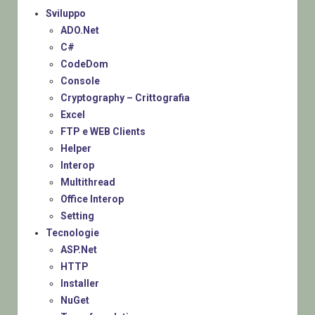
Sviluppo
ADO.Net
C#
CodeDom
Console
Cryptography – Crittografia
Excel
FTP e WEB Clients
Helper
Interop
Multithread
Office Interop
Setting
Tecnologie
ASP.Net
HTTP
Installer
NuGet