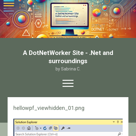
A DotNetWorker Site - .Net and
surroundings
by Sabrina C.
open
menu
twitter
facebook
email-form
hellowpf_viewhidden_01.png
Home
Chi sono
Contatto