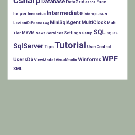
Csharp
Database
DataGrid
Excel
error
Intermediate
helper
Innosetup
Interop
JSON
MiniSqlAgent
MultiClock
LezioniDiPesca
Multi
Log
SQL
MVVM
Settings
Tier
Services
Setup
News
SQLite
Tutorial
SqlServer
Tips
UserControl
WPF
Winforms
UsersDb
ViewModel
VisualStudio
XML