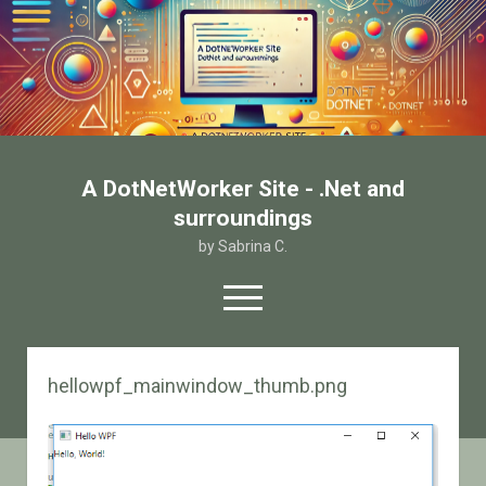
A DotNetWorker Site - .Net and
surroundings
by Sabrina C.
open
menu
twitter
facebook
email-form
hellowpf_mainwindow_thumb.png
Home
Chi sono
Contatto