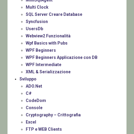
MiniSqlAgent
Multi Clock
SQL Server Creare Database
Syncfusion
UsersDb
Webview2 Funzionalità
Wpf Basics with Pubs
WPF Beginners
WPF Beginners Applicazione con DB
WPF Intermediate
XML & Serializzazione
Sviluppo
ADO.Net
C#
CodeDom
Console
Cryptography – Crittografia
Excel
FTP e WEB Clients