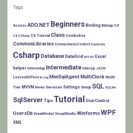
Tags
Beginners
ADO.NET
Binding
C#
Access
Bitmap
Class
Combobox
C# Tutorial
C# CSharp
CommonLibraries
ConnectionsControl
Controls
Csharp
Database
DataGrid
Excel
error
Intermediate
helper
Innosetup
Interop
JSON
MiniSqlAgent
MultiClock
LezioniDiPesca
Multi
Log
SQL
MVVM
Settings
Tier
Services
Setup
News
SQLite
Tutorial
SqlServer
Tips
UserControl
WPF
Winforms
UsersDb
ViewModel
VisualStudio
XML