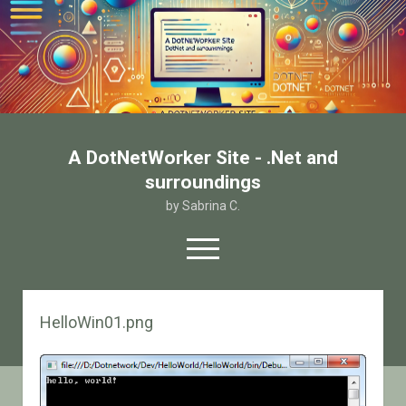
A DotNetWorker Site - .Net and
surroundings
by Sabrina C.
open
menu
twitter
facebook
email-form
HelloWin01.png
Home
Chi sono
Contatto