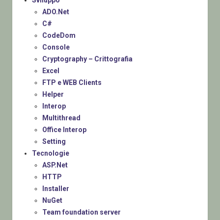
Sviluppo
ADO.Net
C#
CodeDom
Console
Cryptography – Crittografia
Excel
FTP e WEB Clients
Helper
Interop
Multithread
Office Interop
Setting
Tecnologie
ASP.Net
HTTP
Installer
NuGet
Team foundation server