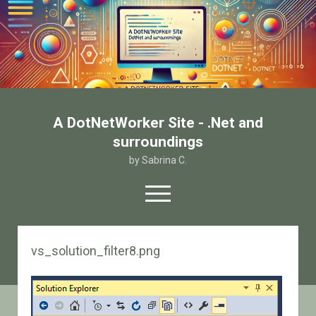
A DotNetWorker Site - .Net and
surroundings
by Sabrina C.
open
menu
twitter
facebook
email-form
vs_solution_filter8.png
Home
Chi sono
Contatto