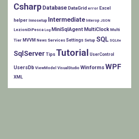
Csharp
Database
DataGrid
Excel
error
Intermediate
helper
Innosetup
Interop
JSON
MiniSqlAgent
MultiClock
LezioniDiPesca
Multi
Log
SQL
MVVM
Settings
Tier
Services
Setup
News
SQLite
Tutorial
SqlServer
Tips
UserControl
WPF
Winforms
UsersDb
ViewModel
VisualStudio
XML