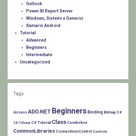
Outlook
Power BI Report Server
Windows, Sistemi e Generici
Xamarin Android
Tutorial
Advanced
Beginners
Intermediate
Uncategorized
Tags
Beginners
ADO.NET
Binding
C#
Access
Bitmap
Class
Combobox
C# Tutorial
C# CSharp
CommonLibraries
ConnectionsControl
Controls