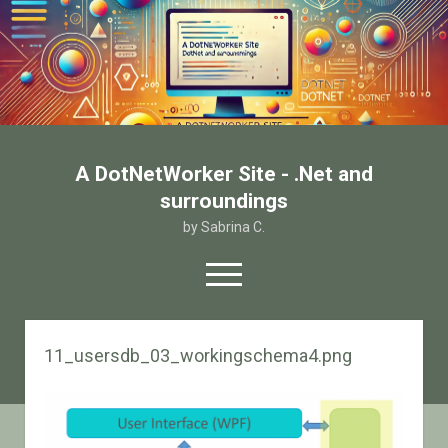
A DotNetWorker Site - .Net and
surroundings
by Sabrina C.
open
menu
twitter
facebook
email-form
11_usersdb_03_workingschema4.png
Home
Chi sono
Contatto