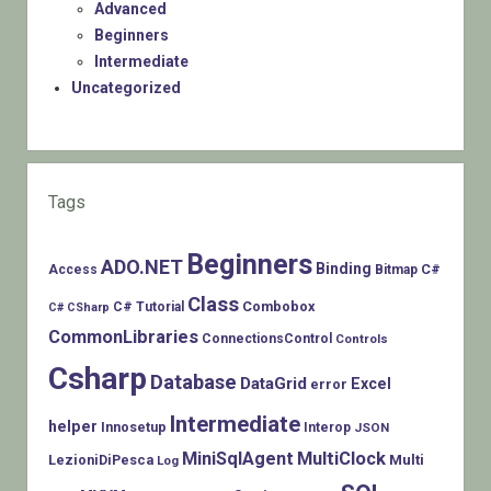
Advanced
Beginners
Intermediate
Uncategorized
Tags
Beginners
ADO.NET
Binding
C#
Access
Bitmap
Class
Combobox
C# Tutorial
C# CSharp
CommonLibraries
ConnectionsControl
Controls
Csharp
Database
DataGrid
Excel
error
Intermediate
helper
Innosetup
Interop
JSON
MiniSqlAgent
MultiClock
LezioniDiPesca
Multi
Log