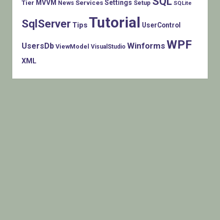
SQL
MVVM
Settings
Tier
Services
Setup
News
SQLite
Tutorial
SqlServer
Tips
UserControl
WPF
Winforms
UsersDb
ViewModel
VisualStudio
XML