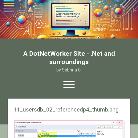
A DotNetWorker Site - .Net and
surroundings
by Sabrina C.
open
menu
twitter
facebook
email-form
11_usersdb_02_referencedp4_thumb.png
Home
Chi sono
Contatto