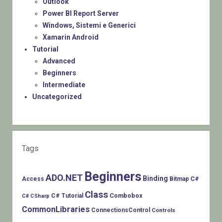
Outlook
Power BI Report Server
Windows, Sistemi e Generici
Xamarin Android
Tutorial
Advanced
Beginners
Intermediate
Uncategorized
Tags
Beginners
ADO.NET
Binding
C#
Access
Bitmap
Class
Combobox
C# Tutorial
C# CSharp
CommonLibraries
ConnectionsControl
Controls