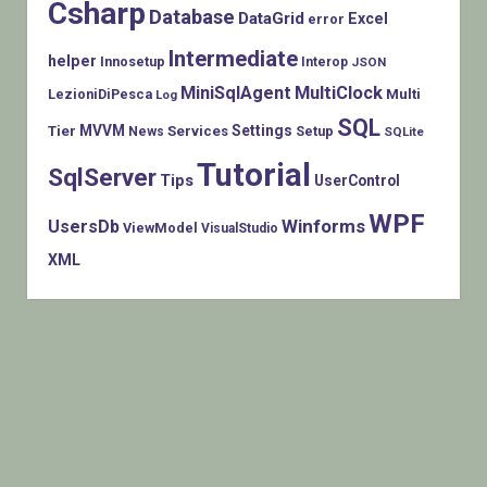
Csharp
Database
DataGrid
Excel
error
Intermediate
helper
Innosetup
Interop
JSON
MiniSqlAgent
MultiClock
LezioniDiPesca
Multi
Log
SQL
MVVM
Settings
Tier
Services
Setup
News
SQLite
Tutorial
SqlServer
Tips
UserControl
WPF
Winforms
UsersDb
ViewModel
VisualStudio
XML