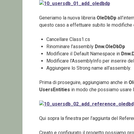
Generiamo la nuova libreria
OleDbDp
all’inte
questo caso a effettuare subito le modifiche 
Cancellare Class1.cs
Rinominare l’assembly
Dnw.OleDbDp
Modificare il Default Namespace in
Dnw.D
Modificare l’AssemblyInfo per inserire del
Aggiungere lo Strong name all’assembly.
Prima di proseguire, aggiungiamo anche in
O
UsersEntities
in modo che possiamo usare l
Qui sopra la finestra per l’aggiunta del Referen
Creato e configurato il progetto possiamo pro