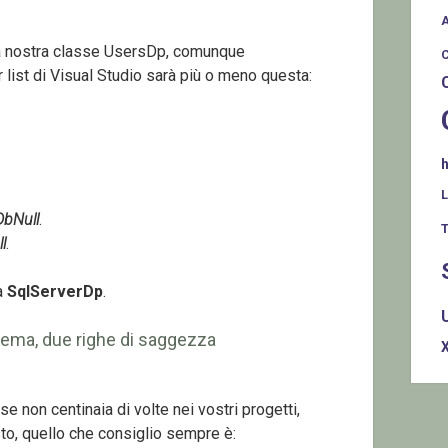
lla nostra classe UsersDp, comunque
or list di Visual Studio sarà più o meno questa:
DbNull
.
T
l
.
a
SqlServerDp
.
blema, due righe di saggezza
e non centinaia di volte nei vostri progetti,
to, quello che consiglio sempre è: