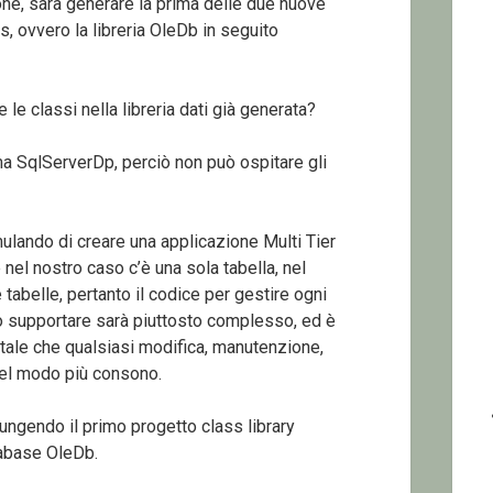
ne, sarà generare la prima delle due nuove
ss, ovvero la libreria OleDb in seguito
le classi nella libreria dati già generata?
ama SqlServerDp, perciò non può ospitare gli
mulando di creare una applicazione Multi Tier
 nel nostro caso c’è una sola tabella, nel
abelle, pertanto il codice per gestire ogni
o supportare sarà piuttosto complesso, ed è
 tale che qualsiasi modifica, manutenzione,
el modo più consono.
ngendo il primo progetto class library
tabase OleDb.