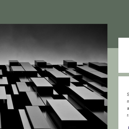
Sid
S
r