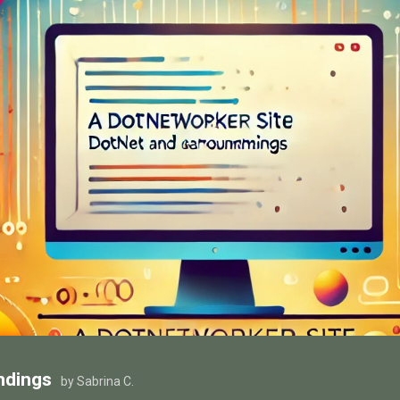
ndings
by Sabrina C.