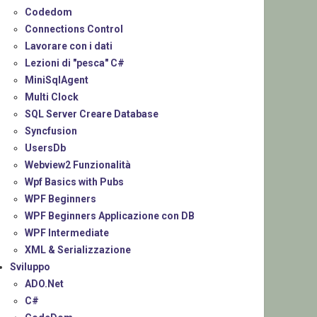
Codedom
Connections Control
Lavorare con i dati
Lezioni di "pesca" C#
MiniSqlAgent
Multi Clock
SQL Server Creare Database
Syncfusion
UsersDb
Webview2 Funzionalità
Wpf Basics with Pubs
WPF Beginners
WPF Beginners Applicazione con DB
WPF Intermediate
XML & Serializzazione
Sviluppo
ADO.Net
C#