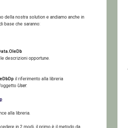
rno della nostra solution e andiamo anche in
di base che saranno:
ata.OleDb
le descrizioni opportune.
leDbDp
il riferimento alla libreria
’oggetto
User
.
ce alla libreria.
cedere in 2 modi, il primo è il metodo da