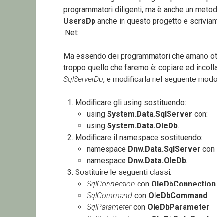
programmatori diligenti, ma è anche un metod
UsersDp
anche in questo progetto e scriviamo 
.Net:
Ma essendo dei programmatori che amano ott
troppo quello che faremo è: copiare ed incolla
SqlServerDp
, e modificarla nel seguente modo
Modificare gli using sostituendo:
using
System.Data.SqlServer
con:
using
System.Data.OleDb
.
Modificare il namespace sostituendo:
namespace
Dnw.Data.SqlServer
con
namespace
Dnw.Data.OleDb
.
Sostituire le seguenti classi:
SqlConnection
con
OleDbConnection
SqlCommand
con
OleDbCommand
SqlParameter
con
OleDbParameter