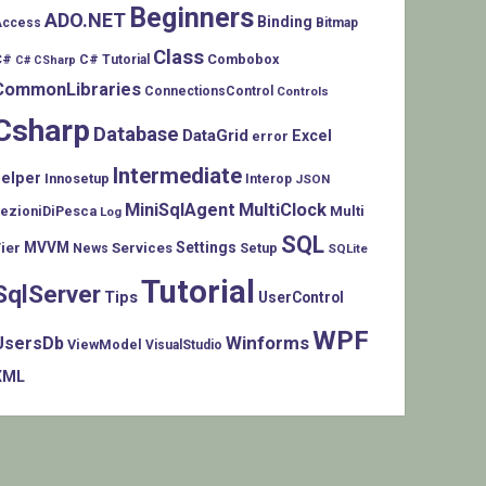
Beginners
ADO.NET
Binding
Access
Bitmap
Class
C#
Combobox
C# Tutorial
C# CSharp
CommonLibraries
ConnectionsControl
Controls
Csharp
Database
DataGrid
Excel
error
Intermediate
helper
Innosetup
Interop
JSON
MiniSqlAgent
MultiClock
LezioniDiPesca
Multi
Log
SQL
MVVM
Settings
ier
Services
Setup
News
SQLite
Tutorial
SqlServer
Tips
UserControl
WPF
Winforms
UsersDb
ViewModel
VisualStudio
XML