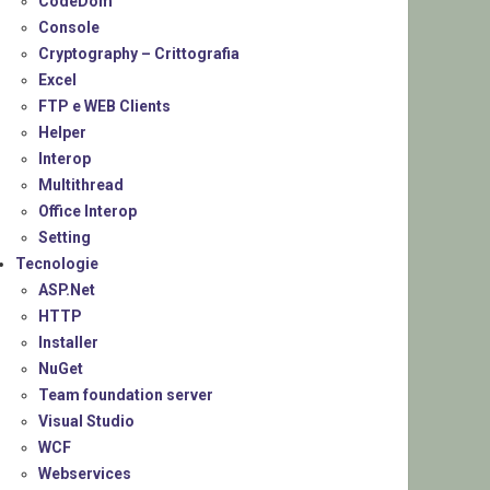
CodeDom
Console
Cryptography – Crittografia
Excel
FTP e WEB Clients
Helper
Interop
Multithread
Office Interop
Setting
Tecnologie
ASP.Net
HTTP
Installer
NuGet
Team foundation server
Visual Studio
WCF
Webservices