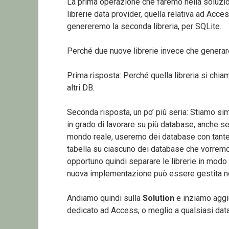
La prima operazione che faremo nella soluzio
librerie data provider, quella relativa ad Acce
genereremo la seconda libreria, per SQLite.
Perché due nuove librerie invece che generare 
Prima risposta: Perché quella libreria si chi
altri DB.
Seconda risposta, un po’ più seria: Stiamo si
in grado di lavorare su più database, anche se
mondo reale, useremo dei database con tante t
tabella su ciascuno dei database che vorrem
opportuno quindi separare le librerie in modo
nuova implementazione può essere gestita n
Andiamo quindi sulla
Solution
e inziamo aggiu
dedicato ad Access, o meglio a qualsiasi da