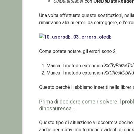
SqlDataReader
con
OleDbDataReader
Una volta effettuate queste sostituzioni, ne
rimarranno alcuni errori da correggere, e l’err
Come potete notare, gli errori sono 2:
Manca il metodo extension
XxTryParseTo
Manca il metodo extension
XxCheckDbNul
Questo perché li abbiamo inseriti nella libreri
Prima di decidere come risolvere il pro
dinosauresca…
Questo tipo di situazione vi occorrerà decine s
anche per motivi molto meno evidenti di ques