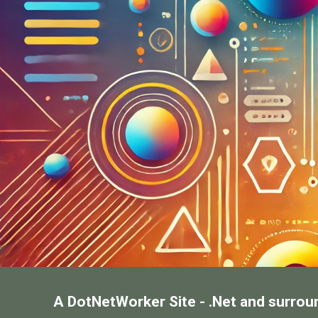
A DotNetWorker Site - .Net and surrou