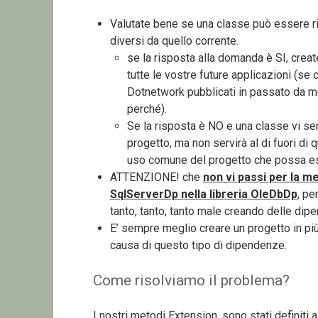
Valutate bene se una classe può essere riu
diversi da quello corrente.
se la risposta alla domanda è SI, createv
tutte le vostre future applicazioni (se c
Dotnetwork pubblicati in passato da me
perché).
Se la risposta è NO e una classe vi ser
progetto, ma non servirà al di fuori di 
uso comune del progetto che possa esse
ATTENZIONE! che
non vi passi per la me
SqlServerDp nella libreria OleDbDp
, pe
tanto, tanto, tanto male creando delle dipe
E’ sempre meglio creare un progetto in più
causa di questo tipo di dipendenze.
Come risolviamo il problema?
I nostri metodi Extension, sono stati definiti 