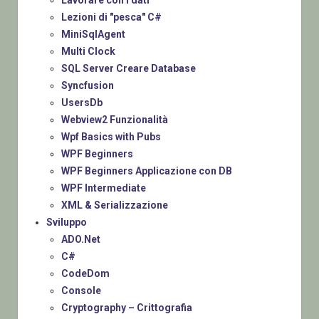
Lavorare con i dati
Lezioni di "pesca" C#
MiniSqlAgent
Multi Clock
SQL Server Creare Database
Syncfusion
UsersDb
Webview2 Funzionalità
Wpf Basics with Pubs
WPF Beginners
WPF Beginners Applicazione con DB
WPF Intermediate
XML & Serializzazione
Sviluppo
ADO.Net
C#
CodeDom
Console
Cryptography – Crittografia