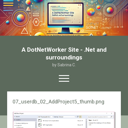
A DotNetWorker Site - .Net and
surroundings
by Sabrina C.
open
menu
twitter
facebook
email-form
07_userdb_02_AddProject5_thumb.png
Home
Chi sono
Contatto