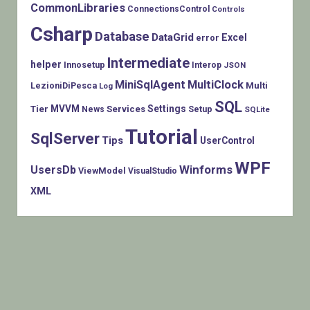
CommonLibraries
ConnectionsControl
Controls
Csharp
Database
DataGrid
Excel
error
Intermediate
helper
Innosetup
Interop
JSON
MiniSqlAgent
MultiClock
LezioniDiPesca
Multi
Log
SQL
MVVM
Settings
Tier
Services
Setup
News
SQLite
Tutorial
SqlServer
Tips
UserControl
WPF
Winforms
UsersDb
ViewModel
VisualStudio
XML