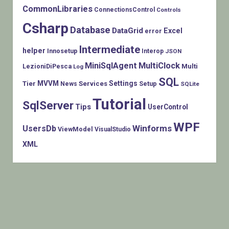
CommonLibraries
ConnectionsControl
Controls
Csharp
Database
DataGrid
Excel
error
Intermediate
helper
Innosetup
Interop
JSON
MiniSqlAgent
MultiClock
LezioniDiPesca
Multi
Log
SQL
MVVM
Settings
Tier
Services
Setup
News
SQLite
Tutorial
SqlServer
Tips
UserControl
WPF
Winforms
UsersDb
ViewModel
VisualStudio
XML