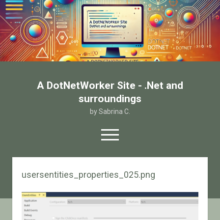
A DotNetWorker Site - .Net and
surroundings
by Sabrina C.
open
menu
twitter
facebook
email-form
usersentities_properties_025.png
Home
Chi sono
Contatto