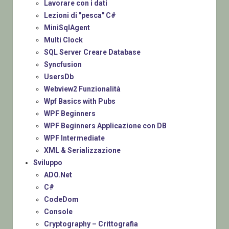
Lavorare con i dati
Lezioni di "pesca" C#
MiniSqlAgent
Multi Clock
SQL Server Creare Database
Syncfusion
UsersDb
Webview2 Funzionalità
Wpf Basics with Pubs
WPF Beginners
WPF Beginners Applicazione con DB
WPF Intermediate
XML & Serializzazione
Sviluppo
ADO.Net
C#
CodeDom
Console
Cryptography – Crittografia