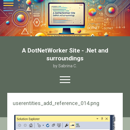
A DotNetWorker Site - .Net and
surroundings
by Sabrina C.
open
menu
twitter
facebook
email-form
userentities_add_reference_014.png
Home
Chi sono
Contatto