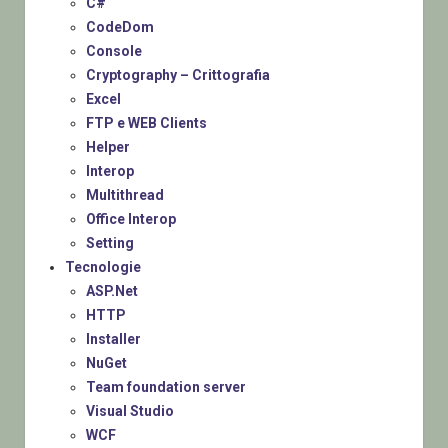
C#
CodeDom
Console
Cryptography – Crittografia
Excel
FTP e WEB Clients
Helper
Interop
Multithread
Office Interop
Setting
Tecnologie
ASP.Net
HTTP
Installer
NuGet
Team foundation server
Visual Studio
WCF