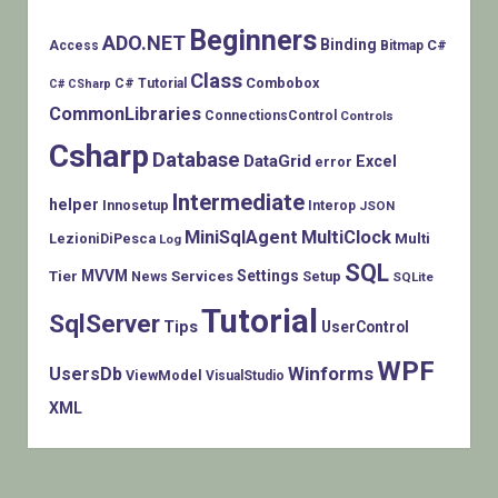
Beginners
ADO.NET
Binding
C#
Access
Bitmap
Class
Combobox
C# Tutorial
C# CSharp
CommonLibraries
ConnectionsControl
Controls
Csharp
Database
DataGrid
Excel
error
Intermediate
helper
Innosetup
Interop
JSON
MiniSqlAgent
MultiClock
LezioniDiPesca
Multi
Log
SQL
MVVM
Settings
Tier
Services
Setup
News
SQLite
Tutorial
SqlServer
Tips
UserControl
WPF
Winforms
UsersDb
ViewModel
VisualStudio
XML