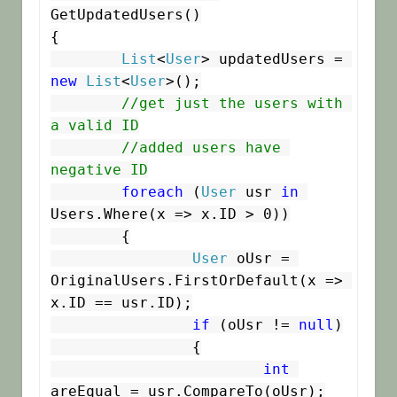
GetUpdatedUsers()

{

List
<
User
> updatedUsers = 
new
List
<
User
>();

//get just the users with 
a valid ID
//added users have 
negative ID
foreach
 (
User
 usr 
in
Users.Where(x => x.ID > 0))

	{

User
 oUsr = 
OriginalUsers.FirstOrDefault(x => 
x.ID == usr.ID);

if
 (oUsr != 
null
)

		{

int
areEqual = usr.CompareTo(oUsr);
