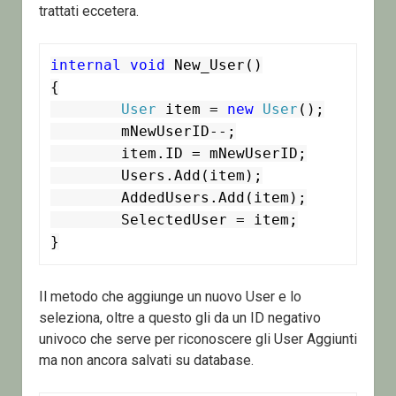
trattati eccetera.
internal
void
 New_User()

{

User
 item = 
new
User
();

	mNewUserID--;

	item.ID = mNewUserID;

	Users.Add(item);

	AddedUsers.Add(item);

	SelectedUser = item;

}
Il metodo che aggiunge un nuovo User e lo
seleziona, oltre a questo gli da un ID negativo
univoco che serve per riconoscere gli User Aggiunti
ma non ancora salvati su database.