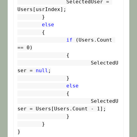
		SelectedUser = 
Users[usrIndex];

	}

else
	{

if
 (Users.Count 
== 0)

		{

			SelectedU
ser = 
null
;

		}

else
		{

			SelectedU
ser = Users[Users.Count - 1];

		}

	}

}