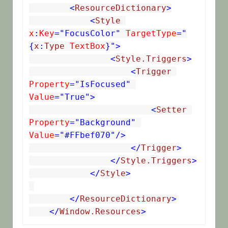
<
ResourceDictionary
>
<
Style
x
:
Key
="FocusColor"
 TargetType
="
{
x
:
Type
 TextBox
}">
<
Style.Triggers
>
<
Trigger
Property
="IsFocused"
Value
="True">
<
Setter
Property
="Background"
Value
="#FFbef070"/>
</
Trigger
>
</
Style.Triggers
>
</
Style
>
</
ResourceDictionary
>
</
Window.Resources
>