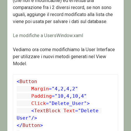
(che non è modificabile) ed effettua una
comparazione fra i 2 diversi record, se non sono
uguali, aggiunge il record modificato alla lista che
viene poi usata per salvare i dati sul database.
Le modifiche a UsersWindow.xaml
Vediamo ora come modifichiamo la User Interface
per utilizzare i nuovi metodi generati nel View
Model.
<
Button
 Margin
="4,2,4,2"
 Padding
="10,4,10,4"
 Click
="Delete_User">
<
TextBlock
 Text
="Delete 
User"/>
</
Button
>