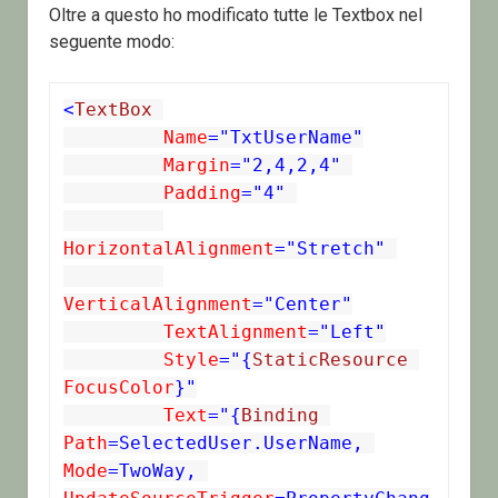
Oltre a questo ho modificato tutte le Textbox nel
seguente modo:
<
TextBox
 Name
="TxtUserName"
 Margin
="2,4,2,4"
 Padding
="4"
HorizontalAlignment
="Stretch"
VerticalAlignment
="Center"
 TextAlignment
="Left"
 Style
="{
StaticResource
FocusColor
}"
 Text
="{
Binding
Path
=SelectedUser.UserName,
Mode
=TwoWay,