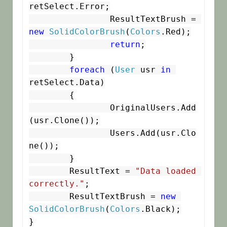
retSelect.Error;

		ResultTextBrush = 
new
SolidColorBrush
(
Colors
.Red);

return
;

	}

foreach
 (
User
 usr 
in
retSelect.Data)

	{

		OriginalUsers.Add
(usr.Clone());

		Users.Add(usr.Clo
ne());

	}

	ResultText = 
"Data loaded 
correctly."
;

	ResultTextBrush = 
new
SolidColorBrush
(
Colors
.Black);

}