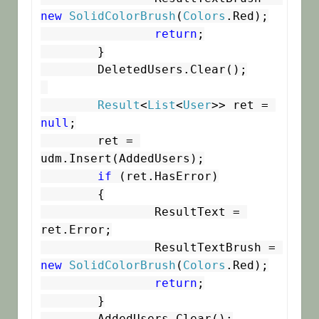
new
SolidColorBrush
(
Colors
.Red);

return
;

	}

	DeletedUsers.Clear();

Result
<
List
<
User
>> ret = 
null
;

	ret = 
udm.Insert(AddedUsers);

if
 (ret.HasError)

	{

		ResultText = 
ret.Error;

		ResultTextBrush = 
new
SolidColorBrush
(
Colors
.Red);

return
;

	}

	AddedUsers.Clear();
