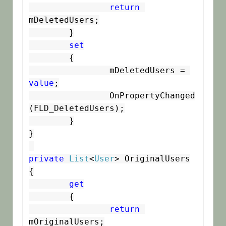
return
mDeletedUsers;

	}

set
	{

		mDeletedUsers = 
value
;

		OnPropertyChanged
(FLD_DeletedUsers);

	}

}

private
List
<
User
> OriginalUsers

{

get
	{

return
mOriginalUsers;
