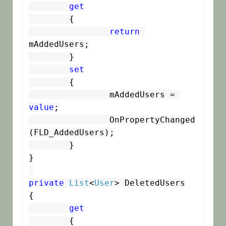
get
	{

return
mAddedUsers;

	}

set
	{

		mAddedUsers = 
value
;

		OnPropertyChanged
(FLD_AddedUsers);

	}

}

private
List
<
User
> DeletedUsers

{

get
	{
