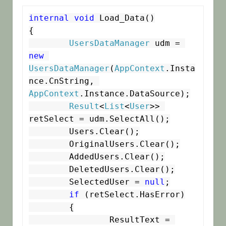
internal
void
 Load_Data()

{

UsersDataManager
 udm = 
new
UsersDataManager
(
AppContext
.Insta
nce.CnString, 
AppContext
.Instance.DataSource);

Result
<
List
<
User
>> 
retSelect = udm.SelectAll();

	Users.Clear();

	OriginalUsers.Clear();

	AddedUsers.Clear();

	DeletedUsers.Clear();

	SelectedUser = 
null
;

if
 (retSelect.HasError)

	{

		ResultText = 