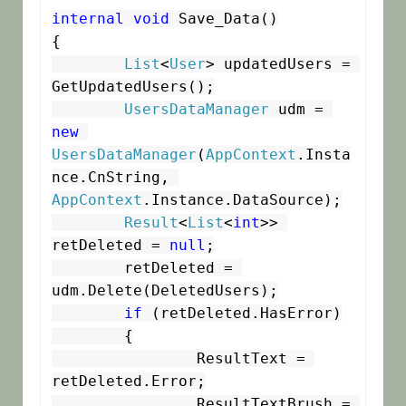
internal
void
 Save_Data()

{

List
<
User
> updatedUsers = 
GetUpdatedUsers();

UsersDataManager
 udm = 
new
UsersDataManager
(
AppContext
.Insta
nce.CnString, 
AppContext
.Instance.DataSource);

Result
<
List
<
int
>> 
retDeleted = 
null
;

	retDeleted = 
udm.Delete(DeletedUsers);

if
 (retDeleted.HasError)

	{

		ResultText = 
retDeleted.Error;

		ResultTextBrush = 