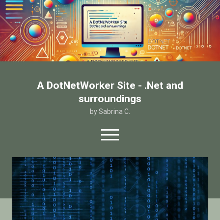
A DotNetWorker Site - .Net and
surroundings
by Sabrina C.
open
menu
twitter
facebook
email-form
Home
Chi sono
Contatto