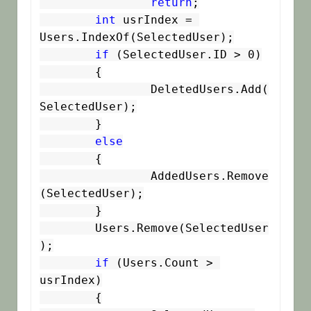
return
;

int
 usrIndex = 
Users.IndexOf(SelectedUser);

if
 (SelectedUser.ID > 0)

	{

		DeletedUsers.Add(
SelectedUser);

	}

else
	{

		AddedUsers.Remove
(SelectedUser);

	}

	Users.Remove(SelectedUser
);

if
 (Users.Count > 
usrIndex)

	{
