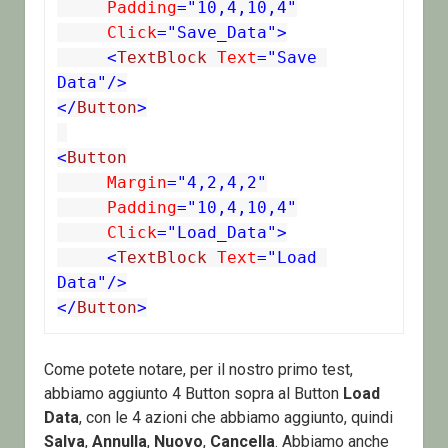
 Padding
="10,4,10,4"
 Click
="Save_Data">
<
TextBlock
 Text
="Save 
Data"/>
</
Button
>
<
Button
 Margin
="4,2,4,2"
 Padding
="10,4,10,4"
 Click
="Load_Data">
<
TextBlock
 Text
="Load 
Data"/>
</
Button
>
Come potete notare, per il nostro primo test,
abbiamo aggiunto 4 Button sopra al Button
Load
Data
, con le 4 azioni che abbiamo aggiunto, quindi
Salva
,
Annulla
,
Nuovo
,
Cancella
. Abbiamo anche