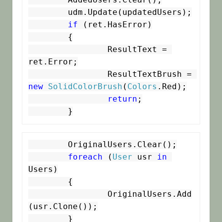
	udm.Update(updatedUsers);

if
 (ret.HasError)

	{

		ResultText = 
ret.Error;

		ResultTextBrush = 
new
SolidColorBrush
(
Colors
.Red);

return
;

	OriginalUsers.Clear();

foreach
 (
User
 usr 
in
Users)

	{

		OriginalUsers.Add
(usr.Clone());

	}
