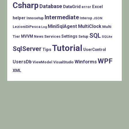
Csharp
Database
DataGrid
Excel
error
Intermediate
helper
Innosetup
Interop
JSON
MiniSqlAgent
MultiClock
LezioniDiPesca
Multi
Log
SQL
MVVM
Settings
Tier
Services
Setup
News
SQLite
Tutorial
SqlServer
Tips
UserControl
WPF
Winforms
UsersDb
ViewModel
VisualStudio
XML