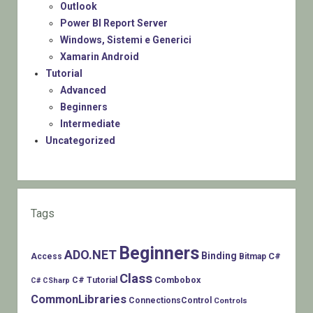
Outlook
Power BI Report Server
Windows, Sistemi e Generici
Xamarin Android
Tutorial
Advanced
Beginners
Intermediate
Uncategorized
Tags
Beginners
ADO.NET
Binding
C#
Access
Bitmap
Class
Combobox
C# Tutorial
C# CSharp
CommonLibraries
ConnectionsControl
Controls