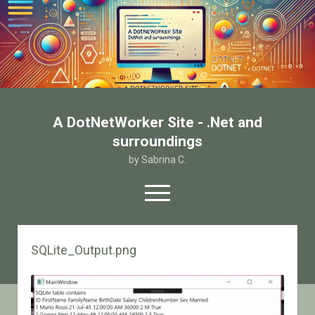
A DotNetWorker Site - .Net and
surroundings
by Sabrina C.
open
menu
twitter
facebook
email-form
SQLite_Output.png
Home
Chi sono
Contatto