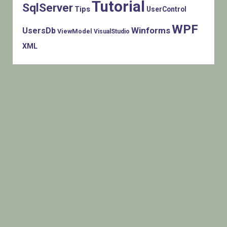
Tutorial
SqlServer
Tips
UserControl
WPF
Winforms
UsersDb
ViewModel
VisualStudio
XML
Histats.com © 2005-2014 Privacy Policy - Terms Of Use -
Check/do opt-out - Powered By Histats