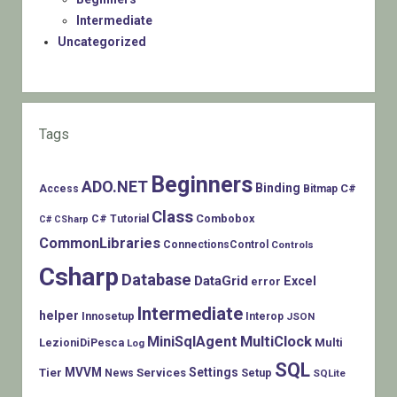
Intermediate
Uncategorized
Tags
Beginners
ADO.NET
Binding
C#
Access
Bitmap
Class
Combobox
C# Tutorial
C# CSharp
CommonLibraries
ConnectionsControl
Controls
Csharp
Database
DataGrid
Excel
error
Intermediate
helper
Innosetup
Interop
JSON
MiniSqlAgent
MultiClock
LezioniDiPesca
Multi
Log
SQL
MVVM
Settings
Tier
Services
Setup
News
SQLite