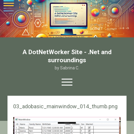
A DotNetWorker Site - .Net and
surroundings
by Sabrina C.
open
menu
twitter
facebook
email-form
03_adobasic_mainwindow_014_thumb.png
Home
Chi sono
Contatto