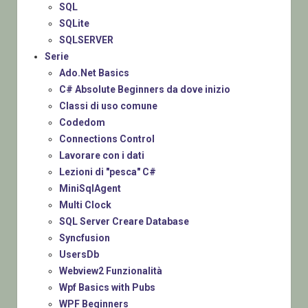
SQL
SQLite
SQLSERVER
Serie
Ado.Net Basics
C# Absolute Beginners da dove inizio
Classi di uso comune
Codedom
Connections Control
Lavorare con i dati
Lezioni di "pesca" C#
MiniSqlAgent
Multi Clock
SQL Server Creare Database
Syncfusion
UsersDb
Webview2 Funzionalità
Wpf Basics with Pubs
WPF Beginners