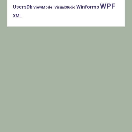
WPF
Winforms
UsersDb
ViewModel
VisualStudio
XML
Histats.com © 2005-2014 Privacy Policy - Terms Of Use -
Check/do opt-out - Powered By Histats