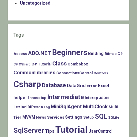
Uncategorized
Tags
Beginners
ADO.NET
Binding
C#
Access
Bitmap
Class
Combobox
C# Tutorial
C# CSharp
CommonLibraries
ConnectionsControl
Controls
Csharp
Database
DataGrid
Excel
error
Intermediate
helper
Innosetup
Interop
JSON
MiniSqlAgent
MultiClock
LezioniDiPesca
Multi
Log
SQL
MVVM
Settings
Tier
Services
Setup
News
SQLite
Tutorial
SqlServer
Tips
UserControl