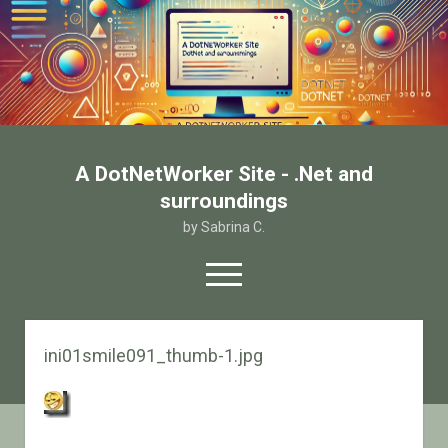
A DotNetWorker Site - .Net and
surroundings
by Sabrina C.
open
menu
twitter
facebook
email-form
ini01smile091_thumb-1.jpg
Home
Chi sono
Contatto