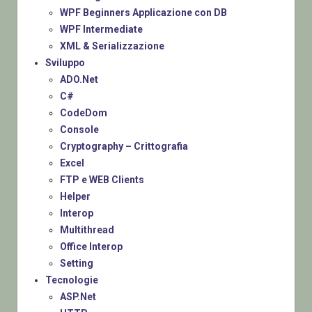
WPF Beginners Applicazione con DB
WPF Intermediate
XML & Serializzazione
Sviluppo
ADO.Net
C#
CodeDom
Console
Cryptography – Crittografia
Excel
FTP e WEB Clients
Helper
Interop
Multithread
Office Interop
Setting
Tecnologie
ASP.Net