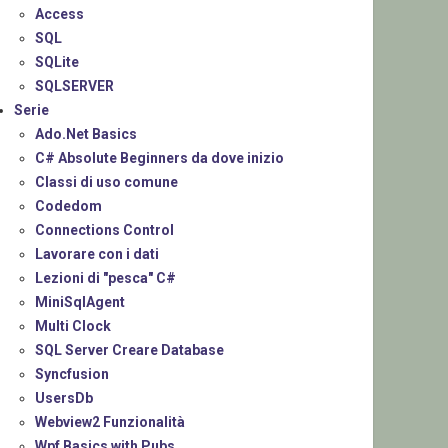
Access
SQL
SQLite
SQLSERVER
Serie
Ado.Net Basics
C# Absolute Beginners da dove inizio
Classi di uso comune
Codedom
Connections Control
Lavorare con i dati
Lezioni di "pesca" C#
MiniSqlAgent
Multi Clock
SQL Server Creare Database
Syncfusion
UsersDb
Webview2 Funzionalità
Wpf Basics with Pubs