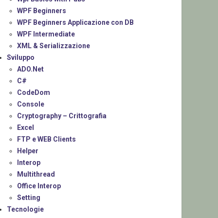
WPF Beginners
WPF Beginners Applicazione con DB
WPF Intermediate
XML & Serializzazione
Sviluppo
ADO.Net
C#
CodeDom
Console
Cryptography – Crittografia
Excel
FTP e WEB Clients
Helper
Interop
Multithread
Office Interop
Setting
Tecnologie