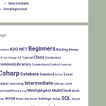
Intermediate
Uncategorized
Tags
Beginners
ADO.NET
Binding
Access
Bitmap
Class
C#
Combobox
C# Tutorial
C# CSharp
CommonLibraries
ConnectionsControl
Controls
Csharp
Database
DataGrid
Excel
error
Intermediate
helper
Innosetup
Interop
JSON
MiniSqlAgent
MultiClock
LezioniDiPesca
Multi
Log
SQL
MVVM
Settings
ier
Services
Setup
News
SQLite