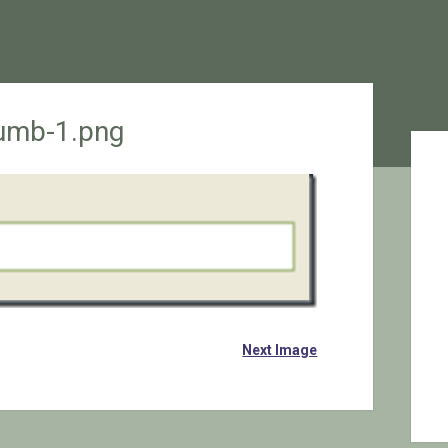
humb-1.png
Sid
Next Image