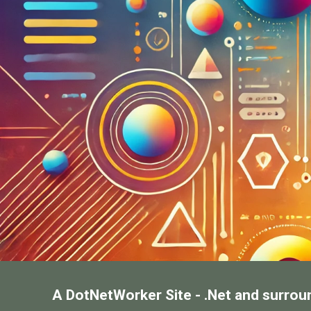
A DotNetWorker Site - .Net and surrou