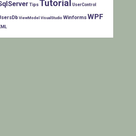
Tutorial
SqlServer
Tips
UserControl
WPF
Winforms
UsersDb
ViewModel
VisualStudio
XML