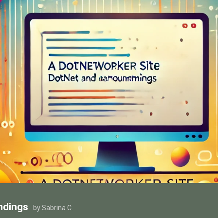
ndings
by Sabrina C.