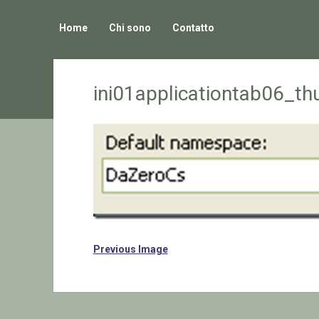
Home
Chi sono
Contatto
ini01applicationtab06_t
Previous Image