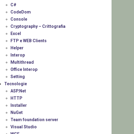
C#
CodeDom
Console
Cryptography – Crittografia
Excel
FTP e WEB Clients
Helper
Interop
Multithread
Office Interop
Setting
Tecnologie
ASP.Net
HTTP
Installer
NuGet
Team foundation server
Visual Studio