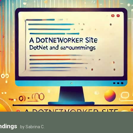
ndings
by Sabrina C.