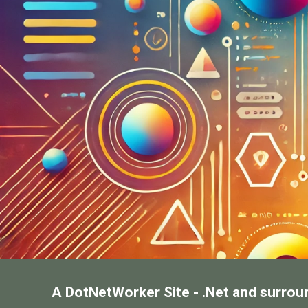
A DotNetWorker Site - .Net and surrou