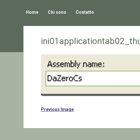
Home
Chi sono
Contatto
ini01applicationtab02_t
Previous Image