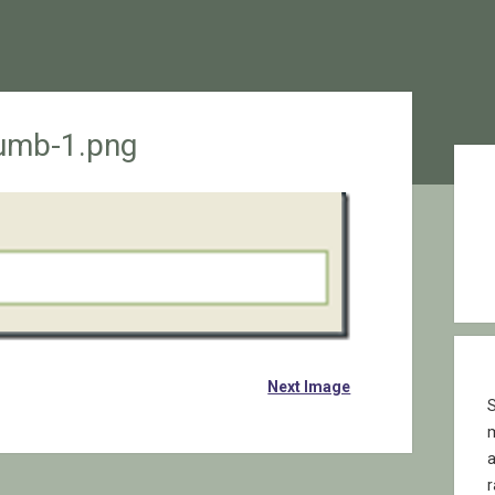
humb-1.png
Sid
Next Image
S
r