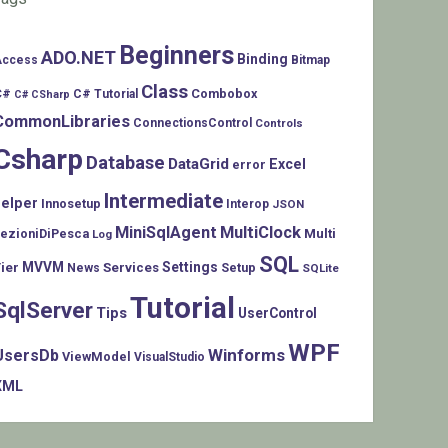
Beginners
ADO.NET
Binding
Access
Bitmap
Class
C#
Combobox
C# Tutorial
C# CSharp
CommonLibraries
ConnectionsControl
Controls
Csharp
Database
DataGrid
Excel
error
Intermediate
helper
Innosetup
Interop
JSON
MiniSqlAgent
MultiClock
LezioniDiPesca
Multi
Log
SQL
MVVM
Settings
ier
Services
Setup
News
SQLite
Tutorial
SqlServer
Tips
UserControl
WPF
Winforms
UsersDb
ViewModel
VisualStudio
XML