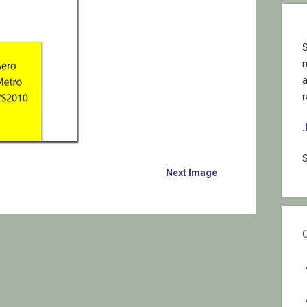
S
r
S
Next Image