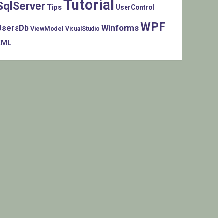
Tutorial
SqlServer
Tips
UserControl
WPF
Winforms
UsersDb
ViewModel
VisualStudio
XML