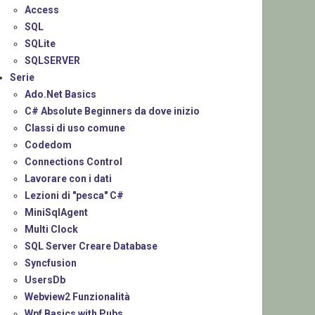
Access
SQL
SQLite
SQLSERVER
Serie
Ado.Net Basics
C# Absolute Beginners da dove inizio
Classi di uso comune
Codedom
Connections Control
Lavorare con i dati
Lezioni di "pesca" C#
MiniSqlAgent
Multi Clock
SQL Server Creare Database
Syncfusion
UsersDb
Webview2 Funzionalità
Wpf Basics with Pubs