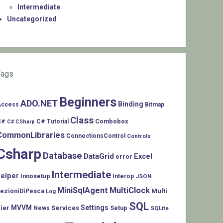
Intermediate
Uncategorized
Tags
Beginners
ADO.NET
Binding
Access
Bitmap
Class
C#
Combobox
C# Tutorial
C# CSharp
CommonLibraries
ConnectionsControl
Controls
Csharp
Database
DataGrid
Excel
error
Intermediate
helper
Innosetup
Interop
JSON
MiniSqlAgent
MultiClock
LezioniDiPesca
Multi
Log
SQL
MVVM
Settings
ier
Services
Setup
News
SQLite