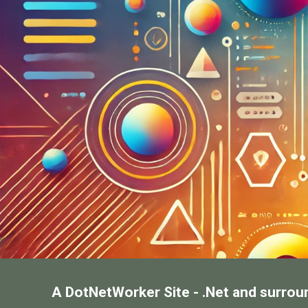
A DotNetWorker Site - .Net and surrou