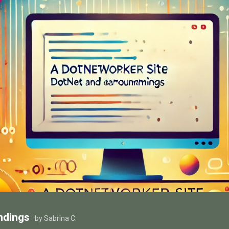
ndings
by Sabrina C.