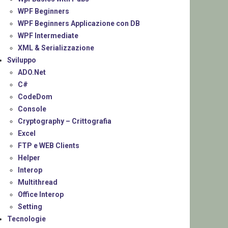
WPF Beginners
WPF Beginners Applicazione con DB
WPF Intermediate
XML & Serializzazione
Sviluppo
ADO.Net
C#
CodeDom
Console
Cryptography – Crittografia
Excel
FTP e WEB Clients
Helper
Interop
Multithread
Office Interop
Setting
Tecnologie