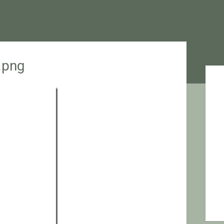
.png
Sid