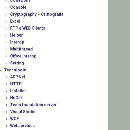
CodeDom
Console
Cryptography – Crittografia
Excel
FTP e WEB Clients
Helper
Interop
Multithread
Office Interop
Setting
Tecnologie
ASP.Net
HTTP
Installer
NuGet
Team foundation server
Visual Studio
WCF
Webservices