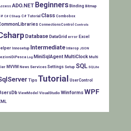
Beginners
ADO.NET
Binding
Access
Bitmap
Class
C#
Combobox
C# Tutorial
C# CSharp
CommonLibraries
ConnectionsControl
Controls
Csharp
Database
DataGrid
Excel
error
Intermediate
helper
Innosetup
Interop
JSON
MiniSqlAgent
MultiClock
LezioniDiPesca
Multi
Log
SQL
MVVM
Settings
ier
Services
Setup
News
SQLite
Tutorial
SqlServer
Tips
UserControl
WPF
Winforms
UsersDb
ViewModel
VisualStudio
XML