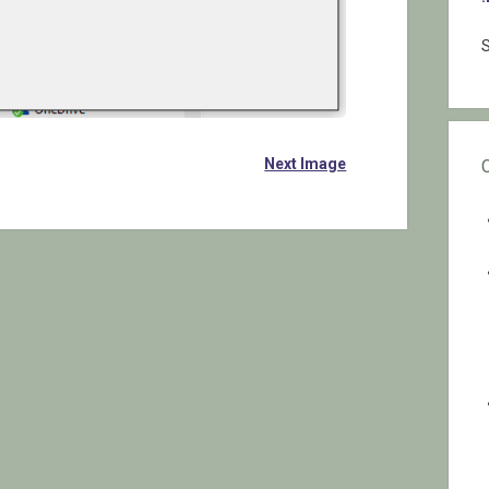
S
Next Image