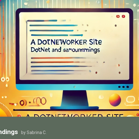
ndings
by Sabrina C.