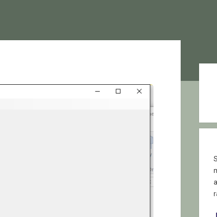
Sid
S
r