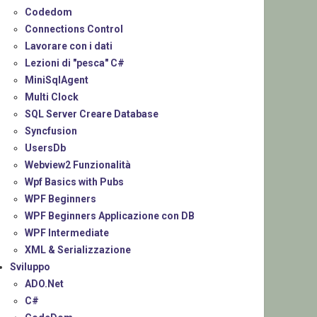
Codedom
Connections Control
Lavorare con i dati
Lezioni di "pesca" C#
MiniSqlAgent
Multi Clock
SQL Server Creare Database
Syncfusion
UsersDb
Webview2 Funzionalità
Wpf Basics with Pubs
WPF Beginners
WPF Beginners Applicazione con DB
WPF Intermediate
XML & Serializzazione
Sviluppo
ADO.Net
C#