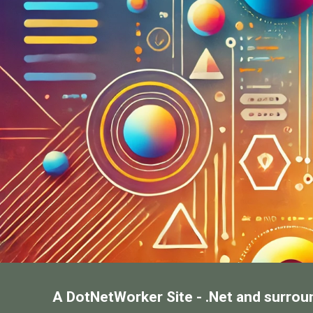
A DotNetWorker Site - .Net and surrou