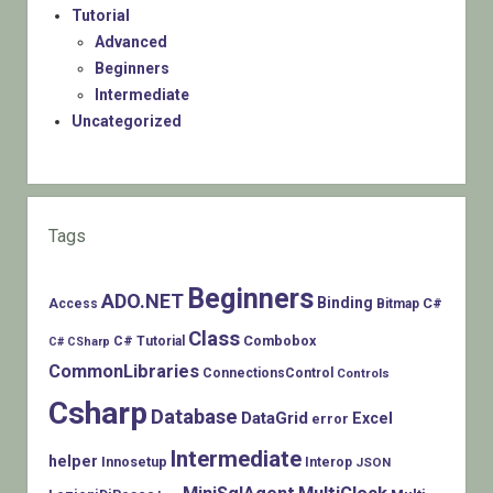
Tutorial
Advanced
Beginners
Intermediate
Uncategorized
Tags
Beginners
ADO.NET
Binding
C#
Access
Bitmap
Class
Combobox
C# Tutorial
C# CSharp
CommonLibraries
ConnectionsControl
Controls
Csharp
Database
DataGrid
Excel
error
Intermediate
helper
Innosetup
Interop
JSON