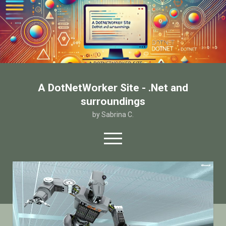
A DotNetWorker Site - .Net and
surroundings
by Sabrina C.
open
menu
twitter
facebook
email-form
Home
Chi sono
Contatto