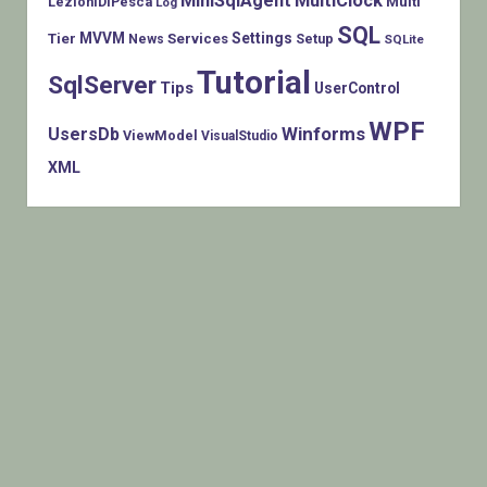
MiniSqlAgent
MultiClock
LezioniDiPesca
Multi
Log
SQL
MVVM
Settings
Tier
Services
Setup
News
SQLite
Tutorial
SqlServer
Tips
UserControl
WPF
Winforms
UsersDb
ViewModel
VisualStudio
XML