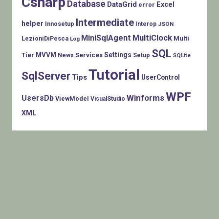
Csharp
Database
DataGrid
Excel
error
Intermediate
helper
Innosetup
Interop
JSON
MiniSqlAgent
MultiClock
LezioniDiPesca
Multi
Log
SQL
MVVM
Settings
Tier
Services
Setup
News
SQLite
Tutorial
SqlServer
Tips
UserControl
WPF
Winforms
UsersDb
ViewModel
VisualStudio
XML