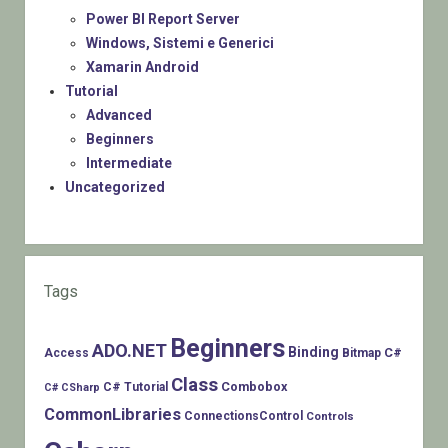
Power BI Report Server
Windows, Sistemi e Generici
Xamarin Android
Tutorial
Advanced
Beginners
Intermediate
Uncategorized
Tags
Beginners
ADO.NET
Binding
C#
Access
Bitmap
Class
Combobox
C# Tutorial
C# CSharp
CommonLibraries
ConnectionsControl
Controls