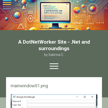
A DotNetWorker Site - .Net and
surroundings
by Sabrina C.
open
menu
twitter
facebook
email-form
mainwindow01.png
Home
Chi sono
Contatto