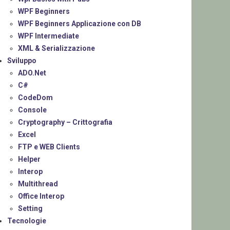
WPF Beginners
WPF Beginners Applicazione con DB
WPF Intermediate
XML & Serializzazione
Sviluppo
ADO.Net
C#
CodeDom
Console
Cryptography – Crittografia
Excel
FTP e WEB Clients
Helper
Interop
Multithread
Office Interop
Setting
Tecnologie