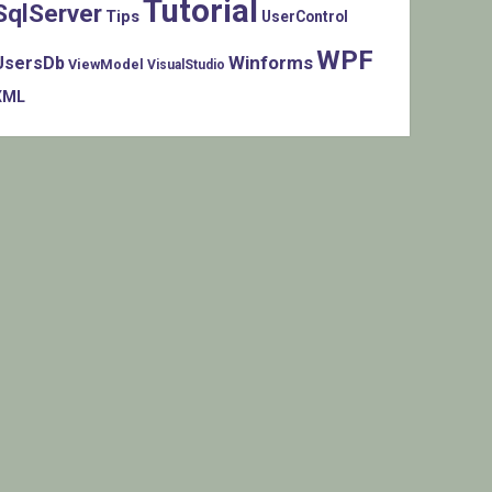
Tutorial
SqlServer
Tips
UserControl
WPF
Winforms
UsersDb
ViewModel
VisualStudio
XML