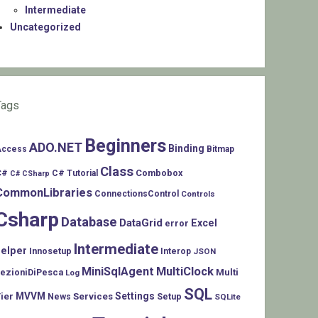
Intermediate
Uncategorized
Tags
Beginners
ADO.NET
Binding
Access
Bitmap
Class
C#
Combobox
C# Tutorial
C# CSharp
CommonLibraries
ConnectionsControl
Controls
Csharp
Database
DataGrid
Excel
error
Intermediate
helper
Innosetup
Interop
JSON
MiniSqlAgent
MultiClock
LezioniDiPesca
Multi
Log
SQL
MVVM
Settings
ier
Services
Setup
News
SQLite