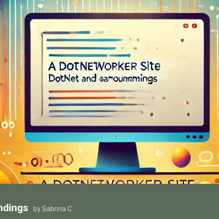
ndings
by Sabrina C.