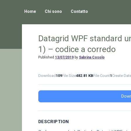
Home
Chi sono
Contatto
Datagrid WPF standard un
1) – codice a corredo
Published
13/07/2019
by
Sabrina Cosolo
Download
109
File Size
482.81 KB
File Count
1
Create Dat
Down
DESCRIPTION