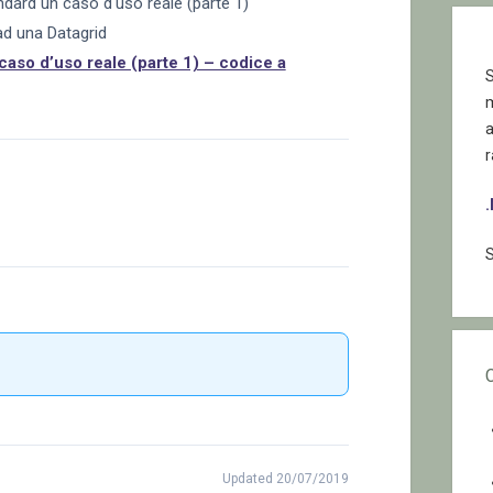
ndard un caso d'uso reale (parte 1)
ad una Datagrid
aso d’uso reale (parte 1) – codice a
S
r
S
Updated 20/07/2019