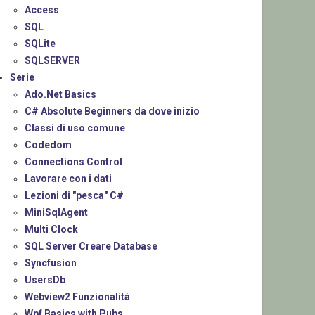
Access
SQL
SQLite
SQLSERVER
Serie
Ado.Net Basics
C# Absolute Beginners da dove inizio
Classi di uso comune
Codedom
Connections Control
Lavorare con i dati
Lezioni di "pesca" C#
MiniSqlAgent
Multi Clock
SQL Server Creare Database
Syncfusion
UsersDb
Webview2 Funzionalità
Wpf Basics with Pubs