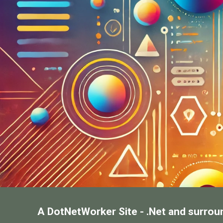
A DotNetWorker Site - .Net and surrou