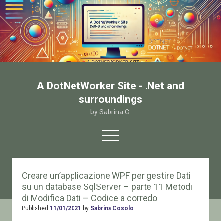
A DotNetWorker Site - .Net and
surroundings
by Sabrina C.
open
menu
twitter
facebook
email-form
Creare un’applicazione WPF per gestire Dati
su un database SqlServer – parte 11 Metodi
Home
di Modifica Dati – Codice a corredo
Chi sono
Published
11/01/2021
by
Sabrina Cosolo
Contatto