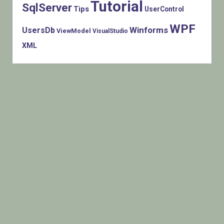
Tutorial
SqlServer
Tips
UserControl
WPF
Winforms
UsersDb
ViewModel
VisualStudio
XML
Histats.com © 2005-2014 Privacy Policy - Terms Of Use -
Check/do opt-out - Powered By Histats