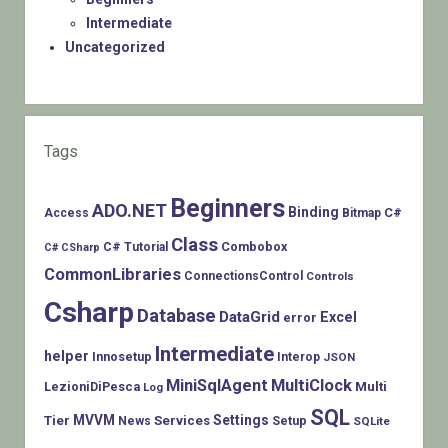
Intermediate
Uncategorized
Tags
Beginners
ADO.NET
Binding
C#
Access
Bitmap
Class
Combobox
C# Tutorial
C# CSharp
CommonLibraries
ConnectionsControl
Controls
Csharp
Database
DataGrid
Excel
error
Intermediate
helper
Innosetup
Interop
JSON
MiniSqlAgent
MultiClock
LezioniDiPesca
Multi
Log
SQL
MVVM
Settings
Tier
Services
Setup
News
SQLite