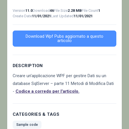
Version
11.0
Download
46
File Size
2.28 MB
File Count
1
Create Date
11/01/2021
Last Updated
11/01/2021
Download Wpf Pubs aggiornato a questo
articolo
DESCRIPTION
Creare un’applicazione WPF per gestire Dati su un
database SqlServer – parte 11 Metodi di Modifica Dati
-
Codice a corredo per l'articolo.
CATEGORIES & TAGS
Sample code