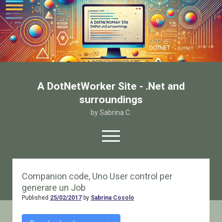
A DotNetWorker Site - .Net and
surroundings
by Sabrina C.
open
menu
twitter
facebook
email-form
Companion code, Uno User control per
generare un Job
Home
Published
25/02/2017
by
Sabrina Cosolo
Chi sono
Contatto