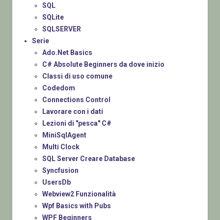
SQL
SQLite
SQLSERVER
Serie
Ado.Net Basics
C# Absolute Beginners da dove inizio
Classi di uso comune
Codedom
Connections Control
Lavorare con i dati
Lezioni di "pesca" C#
MiniSqlAgent
Multi Clock
SQL Server Creare Database
Syncfusion
UsersDb
Webview2 Funzionalità
Wpf Basics with Pubs
WPF Beginners