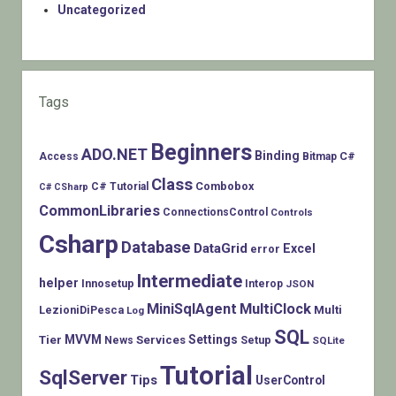
Uncategorized
Tags
Beginners
ADO.NET
Binding
C#
Access
Bitmap
Class
Combobox
C# Tutorial
C# CSharp
CommonLibraries
ConnectionsControl
Controls
Csharp
Database
DataGrid
Excel
error
Intermediate
helper
Innosetup
Interop
JSON
MiniSqlAgent
MultiClock
LezioniDiPesca
Multi
Log
SQL
MVVM
Settings
Tier
Services
Setup
News
SQLite
Tutorial
SqlServer
Tips
UserControl