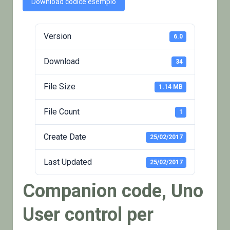
Download codice esempio
Version
6.0
Download
34
File Size
1.14 MB
File Count
1
Create Date
25/02/2017
Last Updated
25/02/2017
Companion code, Uno
User control per