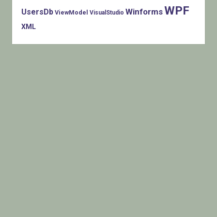
WPF
Winforms
UsersDb
ViewModel
VisualStudio
XML
Histats.com © 2005-2014 Privacy Policy - Terms Of Use -
Check/do opt-out - Powered By Histats