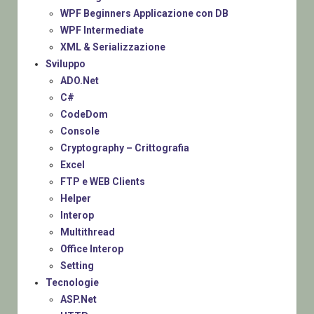
WPF Beginners Applicazione con DB
WPF Intermediate
XML & Serializzazione
Sviluppo
ADO.Net
C#
CodeDom
Console
Cryptography – Crittografia
Excel
FTP e WEB Clients
Helper
Interop
Multithread
Office Interop
Setting
Tecnologie
ASP.Net