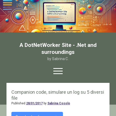
A DotNetWorker Site - .Net and
surroundings
by Sabrina C.
open
menu
twitter
facebook
email-form
Companion code, simulare un log su 5 diversi
file
Home
Published
28/01/2017
by
Sabrina Cosolo
Chi sono
Contatto