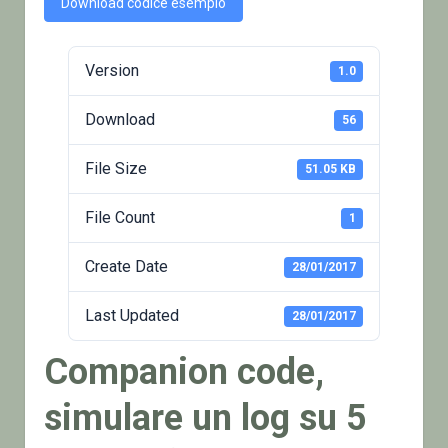
Download codice esempio
Version
1.0
Download
56
File Size
51.05 KB
File Count
1
Create Date
28/01/2017
Last Updated
28/01/2017
Companion code,
simulare un log su 5