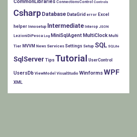
CommonLibraries
ConnectionsControl
Controls
Csharp
Database
DataGrid
Excel
error
Intermediate
helper
Innosetup
Interop
JSON
MiniSqlAgent
MultiClock
LezioniDiPesca
Multi
Log
SQL
MVVM
Settings
Tier
Services
Setup
News
SQLite
Tutorial
SqlServer
Tips
UserControl
WPF
Winforms
UsersDb
ViewModel
VisualStudio
XML