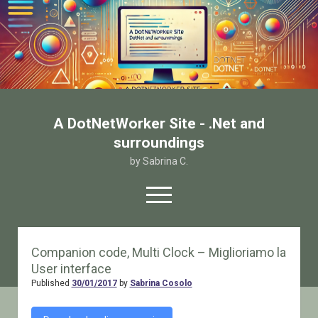
A DotNetWorker Site - .Net and
surroundings
by Sabrina C.
open
menu
twitter
facebook
email-form
Companion code, Multi Clock – Miglioriamo la
User interface
Home
Published
30/01/2017
by
Sabrina Cosolo
Chi sono
Contatto