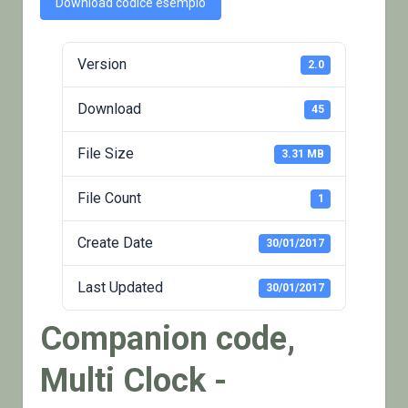
Download codice esempio
Version
2.0
Download
45
File Size
3.31 MB
File Count
1
Create Date
30/01/2017
Last Updated
30/01/2017
Companion code,
Multi Clock -