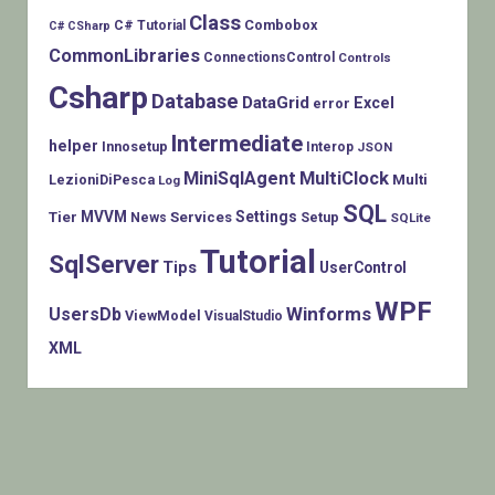
Class
Combobox
C# Tutorial
C# CSharp
CommonLibraries
ConnectionsControl
Controls
Csharp
Database
DataGrid
Excel
error
Intermediate
helper
Innosetup
Interop
JSON
MiniSqlAgent
MultiClock
LezioniDiPesca
Multi
Log
SQL
MVVM
Settings
Tier
Services
Setup
News
SQLite
Tutorial
SqlServer
Tips
UserControl
WPF
Winforms
UsersDb
ViewModel
VisualStudio
XML