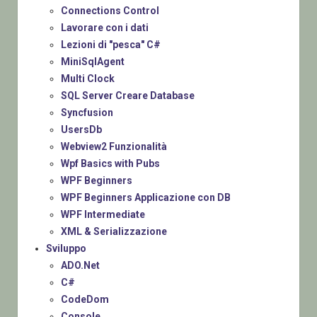
Connections Control
Lavorare con i dati
Lezioni di "pesca" C#
MiniSqlAgent
Multi Clock
SQL Server Creare Database
Syncfusion
UsersDb
Webview2 Funzionalità
Wpf Basics with Pubs
WPF Beginners
WPF Beginners Applicazione con DB
WPF Intermediate
XML & Serializzazione
Sviluppo
ADO.Net
C#
CodeDom
Console