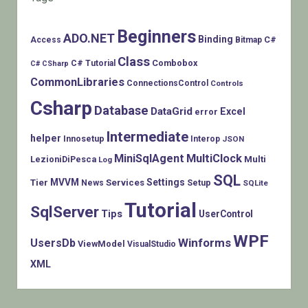
Beginners
ADO.NET
Binding
C#
Access
Bitmap
Class
Combobox
C# Tutorial
C# CSharp
CommonLibraries
ConnectionsControl
Controls
Csharp
Database
DataGrid
Excel
error
Intermediate
helper
Innosetup
Interop
JSON
MiniSqlAgent
MultiClock
LezioniDiPesca
Multi
Log
SQL
MVVM
Settings
Tier
Services
Setup
News
SQLite
Tutorial
SqlServer
Tips
UserControl
WPF
Winforms
UsersDb
ViewModel
VisualStudio
XML