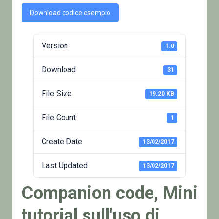
Download codice esempio
Version
1.0
Download
31
File Size
19.20 KB
File Count
1
Create Date
13/02/2017
Last Updated
13/02/2017
Companion code, Mini
tutorial sull'uso di