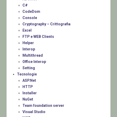
C#
CodeDom
Console
Cryptography – Crittografia
Excel
FTP e WEB Clients
Helper
Interop
Multithread
Office Interop
Setting
Tecnologie
ASP.Net
HTTP
Installer
NuGet
Team foundation server
Visual Studio