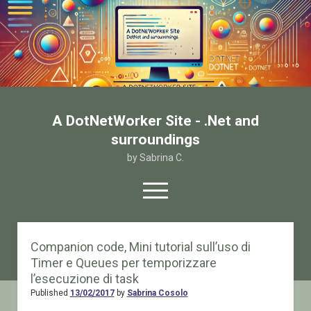
A DotNetWorker Site - .Net and
surroundings
by Sabrina C.
open
menu
twitter
facebook
email-form
Companion code, Mini tutorial sull’uso di
Timer e Queues per temporizzare
Home
l’esecuzione di task
Chi sono
Published
13/02/2017
by
Sabrina Cosolo
Contatto