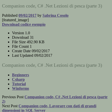
Companion code, C# .Net Lezioni di pesca (parte 3)
Published
09/02/2017
by
Sabrina Cosolo
[featured_image]
Download codice esempio
Version
1.0
Download
31
File Size
492.90 KB
File Count
1
Create Date
09/02/2017
Last Updated
09/02/2017
Companion code, C# .Net Lezioni di pesca (parte 3)
Beginners
Csharp
Tutorial
Winforms
Previous Post
Companion code, C# .Net Lezioni di pesca (parte
2)
Next Post
Companion code, Lavorare con dati di grandi
dimensioni in SQL Server