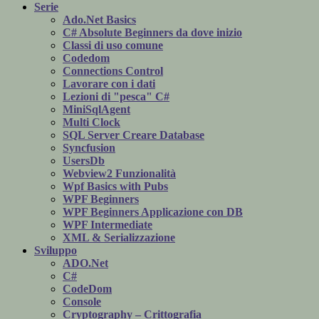
Serie
Ado.Net Basics
C# Absolute Beginners da dove inizio
Classi di uso comune
Codedom
Connections Control
Lavorare con i dati
Lezioni di "pesca" C#
MiniSqlAgent
Multi Clock
SQL Server Creare Database
Syncfusion
UsersDb
Webview2 Funzionalità
Wpf Basics with Pubs
WPF Beginners
WPF Beginners Applicazione con DB
WPF Intermediate
XML & Serializzazione
Sviluppo
ADO.Net
C#
CodeDom
Console
Cryptography – Crittografia