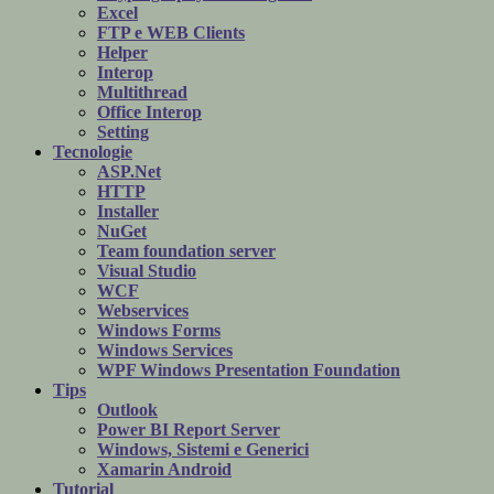
Excel
FTP e WEB Clients
Helper
Interop
Multithread
Office Interop
Setting
Tecnologie
ASP.Net
HTTP
Installer
NuGet
Team foundation server
Visual Studio
WCF
Webservices
Windows Forms
Windows Services
WPF Windows Presentation Foundation
Tips
Outlook
Power BI Report Server
Windows, Sistemi e Generici
Xamarin Android
Tutorial