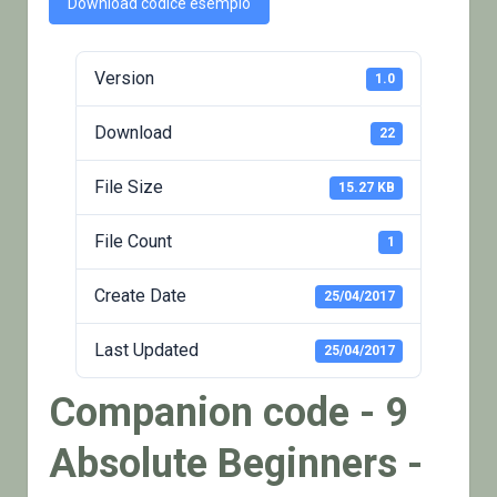
Download codice esempio
Version
1.0
Download
22
File Size
15.27 KB
File Count
1
Create Date
25/04/2017
Last Updated
25/04/2017
Companion code - 9
Absolute Beginners -