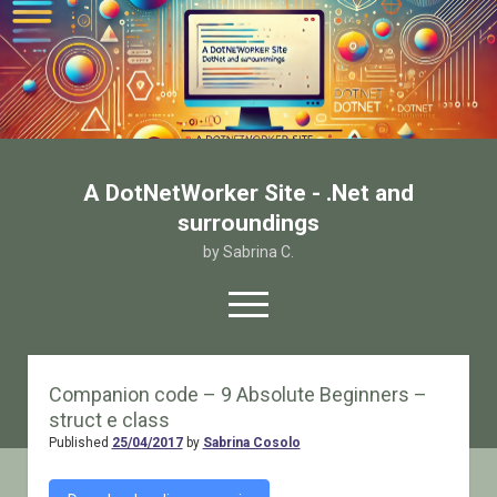
A DotNetWorker Site - .Net and
surroundings
by Sabrina C.
open
menu
twitter
facebook
email-form
Companion code – 9 Absolute Beginners –
struct e class
Home
Published
25/04/2017
by
Sabrina Cosolo
Chi sono
Contatto