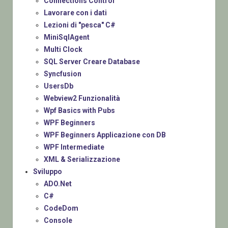
Connections Control
Lavorare con i dati
Lezioni di "pesca" C#
MiniSqlAgent
Multi Clock
SQL Server Creare Database
Syncfusion
UsersDb
Webview2 Funzionalità
Wpf Basics with Pubs
WPF Beginners
WPF Beginners Applicazione con DB
WPF Intermediate
XML & Serializzazione
Sviluppo
ADO.Net
C#
CodeDom
Console