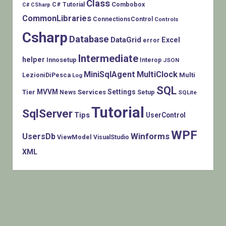
Class
Combobox
C# Tutorial
C# CSharp
CommonLibraries
ConnectionsControl
Controls
Csharp
Database
DataGrid
Excel
error
Intermediate
helper
Innosetup
Interop
JSON
MiniSqlAgent
MultiClock
LezioniDiPesca
Multi
Log
SQL
MVVM
Settings
Tier
Services
Setup
News
SQLite
Tutorial
SqlServer
Tips
UserControl
WPF
Winforms
UsersDb
ViewModel
VisualStudio
XML