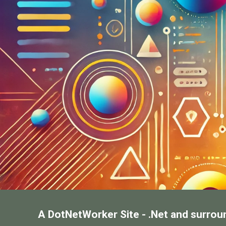
A DotNetWorker Site - .Net and surrou