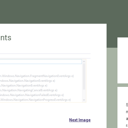
nts
Sid
S
Next Image
r