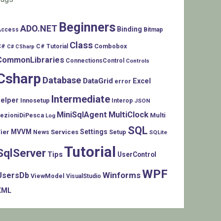
Beginners
ADO.NET
Binding
Access
Bitmap
Class
C#
Combobox
C# Tutorial
C# CSharp
CommonLibraries
ConnectionsControl
Controls
Csharp
Database
DataGrid
Excel
error
Intermediate
helper
Innosetup
Interop
JSON
MiniSqlAgent
MultiClock
LezioniDiPesca
Multi
Log
SQL
MVVM
Settings
ier
Services
Setup
News
SQLite
Tutorial
SqlServer
Tips
UserControl
WPF
Winforms
UsersDb
ViewModel
VisualStudio
XML