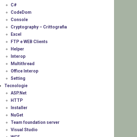
C#
CodeDom
Console
Cryptography – Crittografia
Excel
FTP e WEB Clients
Helper
Interop
Multithread
Office Interop
Setting
Tecnologie
ASP.Net
HTTP
Installer
NuGet
Team foundation server
Visual Studio