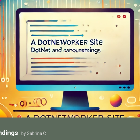
ndings
by Sabrina C.