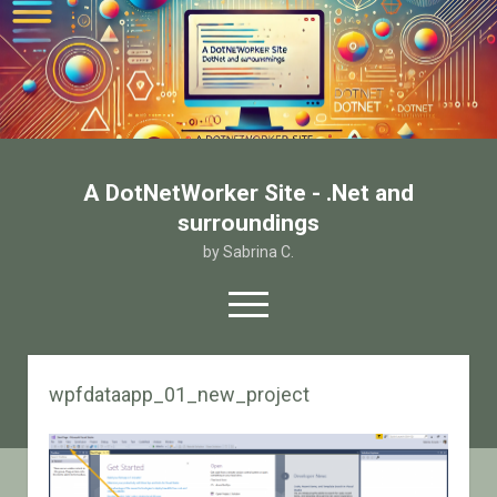
A DotNetWorker Site - .Net and
surroundings
by Sabrina C.
open
menu
twitter
facebook
email-form
wpfdataapp_01_new_project
Home
Chi sono
Contatto