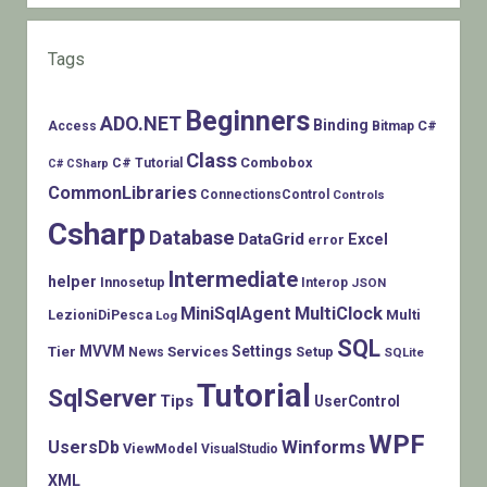
Tags
Beginners
ADO.NET
Binding
C#
Access
Bitmap
Class
Combobox
C# Tutorial
C# CSharp
CommonLibraries
ConnectionsControl
Controls
Csharp
Database
DataGrid
Excel
error
Intermediate
helper
Innosetup
Interop
JSON
MiniSqlAgent
MultiClock
LezioniDiPesca
Multi
Log
SQL
MVVM
Settings
Tier
Services
Setup
News
SQLite
Tutorial
SqlServer
Tips
UserControl
WPF
Winforms
UsersDb
ViewModel
VisualStudio
XML