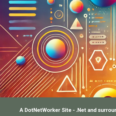
A DotNetWorker Site - .Net and surrou