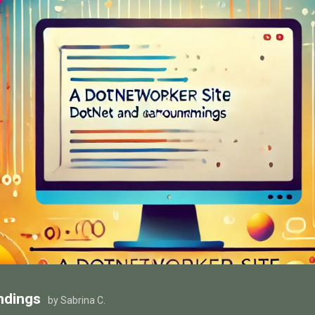
ndings
by Sabrina C.