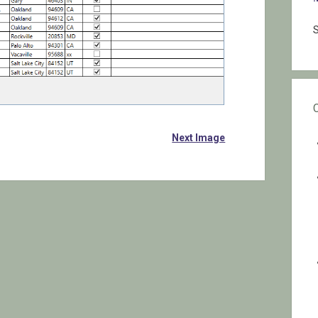
S
Next Image