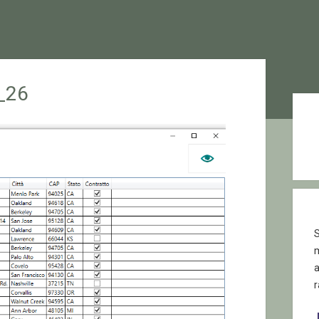
_26
Sid
S
r