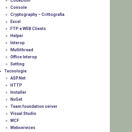
CodeDom
Console
Cryptography – Crittografia
Excel
FTP e WEB Clients
Helper
Interop
Multithread
Office Interop
Setting
Tecnologie
ASP.Net
HTTP
Installer
NuGet
Team foundation server
Visual Studio
WCF
Webservices