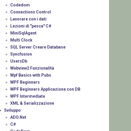
Codedom
Connections Control
Lavorare con i dati
Lezioni di "pesca" C#
MiniSqlAgent
Multi Clock
SQL Server Creare Database
Syncfusion
UsersDb
Webview2 Funzionalità
Wpf Basics with Pubs
WPF Beginners
WPF Beginners Applicazione con DB
WPF Intermediate
XML & Serializzazione
Sviluppo
ADO.Net
C#