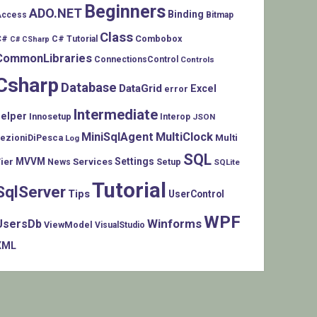
Beginners
ADO.NET
Binding
Access
Bitmap
Class
C#
Combobox
C# Tutorial
C# CSharp
CommonLibraries
ConnectionsControl
Controls
Csharp
Database
DataGrid
Excel
error
Intermediate
helper
Innosetup
Interop
JSON
MiniSqlAgent
MultiClock
LezioniDiPesca
Multi
Log
SQL
MVVM
Settings
ier
Services
Setup
News
SQLite
Tutorial
SqlServer
Tips
UserControl
WPF
Winforms
UsersDb
ViewModel
VisualStudio
XML