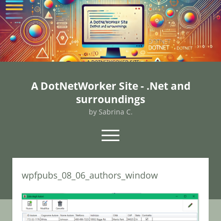
A DotNetWorker Site - .Net and
surroundings
by Sabrina C.
open
menu
twitter
facebook
email-form
wpfpubs_08_06_authors_window
Home
Chi sono
Contatto