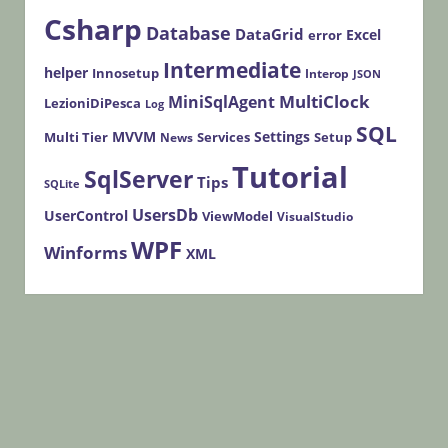
Csharp
Database
DataGrid
Excel
error
Intermediate
helper
Innosetup
Interop
JSON
MultiClock
MiniSqlAgent
LezioniDiPesca
Log
SQL
MVVM
Settings
Multi Tier
Services
Setup
News
Tutorial
SqlServer
Tips
SQLite
UsersDb
UserControl
ViewModel
VisualStudio
WPF
Winforms
XML