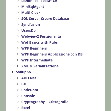
Lezioni di "pesca" C#
MiniSqlAgent
Multi Clock
SQL Server Creare Database
Syncfusion
UsersDb
Webview2 Funzionalità
Wpf Basics with Pubs
WPF Beginners
WPF Beginners Applicazione con DB
WPF Intermediate
XML & Serializzazione
Sviluppo
ADO.Net
C#
CodeDom
Console
Cryptography – Crittografia
Excel