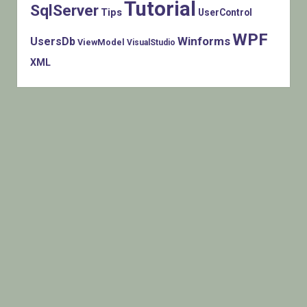
Tutorial
SqlServer
Tips
UserControl
WPF
Winforms
UsersDb
ViewModel
VisualStudio
XML
Histats.com © 2005-2014 Privacy Policy - Terms Of Use -
Check/do opt-out - Powered By Histats