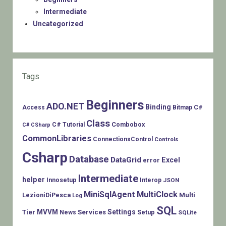
Intermediate
Uncategorized
Tags
Beginners
ADO.NET
Binding
C#
Access
Bitmap
Class
Combobox
C# Tutorial
C# CSharp
CommonLibraries
ConnectionsControl
Controls
Csharp
Database
DataGrid
Excel
error
Intermediate
helper
Innosetup
Interop
JSON
MiniSqlAgent
MultiClock
LezioniDiPesca
Multi
Log
SQL
MVVM
Settings
Tier
Services
Setup
News
SQLite