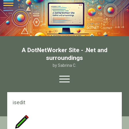
A DotNetWorker Site - .Net and
surroundings
by Sabrina C.
open
menu
twitter
facebook
email-form
isedit
Home
Chi sono
Contatto