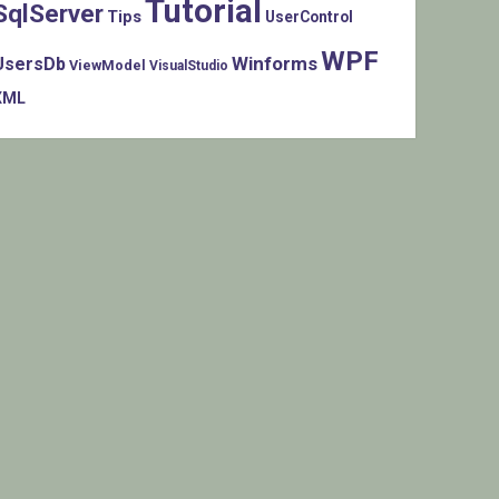
Tutorial
SqlServer
Tips
UserControl
WPF
Winforms
UsersDb
ViewModel
VisualStudio
XML