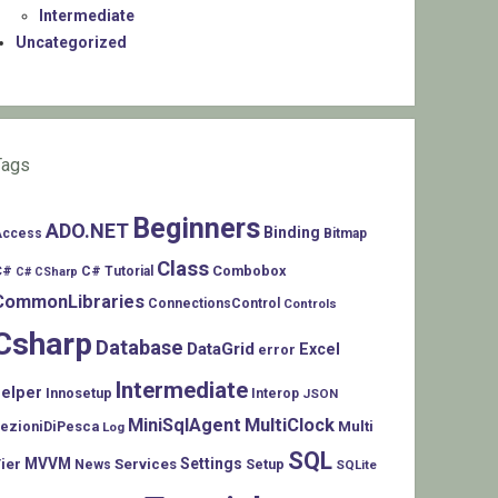
Intermediate
Uncategorized
Tags
Beginners
ADO.NET
Binding
Access
Bitmap
Class
C#
Combobox
C# Tutorial
C# CSharp
CommonLibraries
ConnectionsControl
Controls
Csharp
Database
DataGrid
Excel
error
Intermediate
helper
Innosetup
Interop
JSON
MiniSqlAgent
MultiClock
LezioniDiPesca
Multi
Log
SQL
MVVM
Settings
ier
Services
Setup
News
SQLite