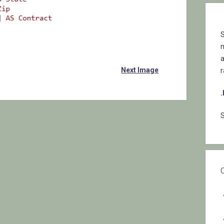
S
Next Image
r
S