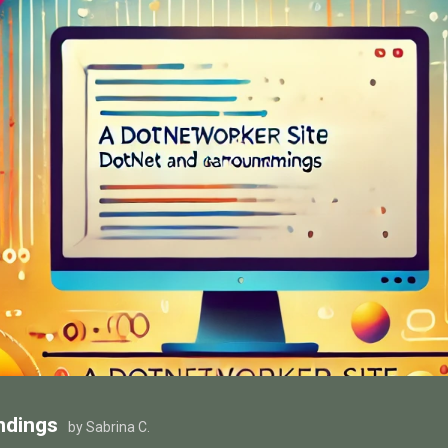
ndings
by Sabrina C.