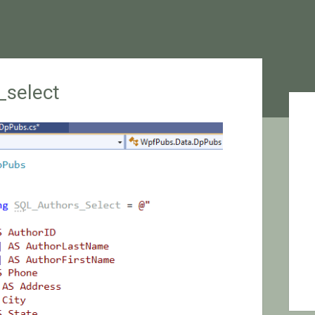
select
Sid