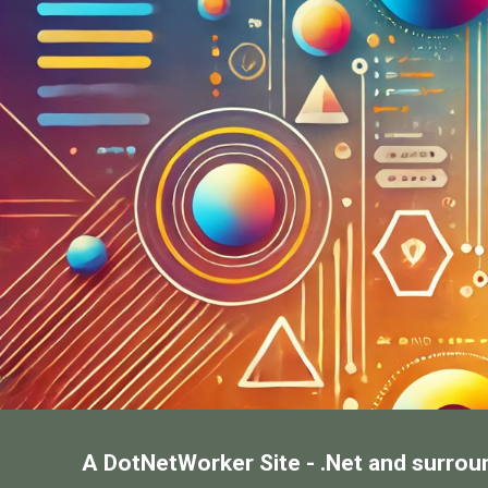
A DotNetWorker Site - .Net and surrou