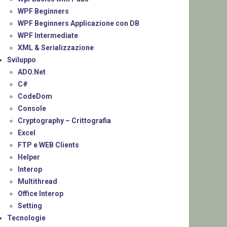
WPF Beginners
WPF Beginners Applicazione con DB
WPF Intermediate
XML & Serializzazione
Sviluppo
ADO.Net
C#
CodeDom
Console
Cryptography – Crittografia
Excel
FTP e WEB Clients
Helper
Interop
Multithread
Office Interop
Setting
Tecnologie