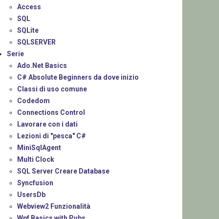
Access
SQL
SQLite
SQLSERVER
Serie
Ado.Net Basics
C# Absolute Beginners da dove inizio
Classi di uso comune
Codedom
Connections Control
Lavorare con i dati
Lezioni di "pesca" C#
MiniSqlAgent
Multi Clock
SQL Server Creare Database
Syncfusion
UsersDb
Webview2 Funzionalità
Wpf Basics with Pubs