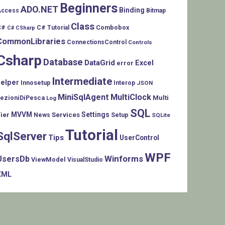
Beginners
ADO.NET
Binding
Access
Bitmap
Class
C#
Combobox
C# Tutorial
C# CSharp
CommonLibraries
ConnectionsControl
Controls
Csharp
Database
DataGrid
Excel
error
Intermediate
helper
Innosetup
Interop
JSON
MiniSqlAgent
MultiClock
LezioniDiPesca
Multi
Log
SQL
MVVM
Settings
ier
Services
Setup
News
SQLite
Tutorial
SqlServer
Tips
UserControl
WPF
Winforms
UsersDb
ViewModel
VisualStudio
XML