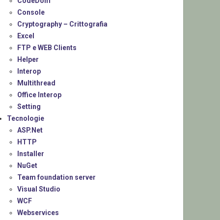
CodeDom
Console
Cryptography – Crittografia
Excel
FTP e WEB Clients
Helper
Interop
Multithread
Office Interop
Setting
Tecnologie
ASP.Net
HTTP
Installer
NuGet
Team foundation server
Visual Studio
WCF
Webservices