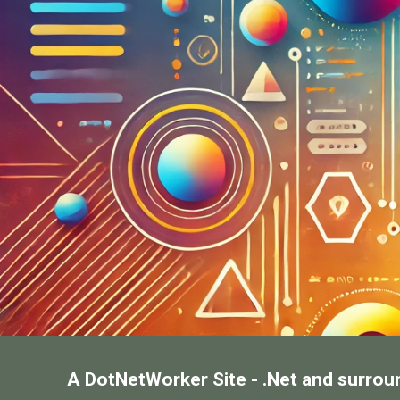
A DotNetWorker Site - .Net and surrou