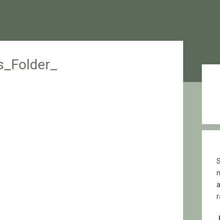
_Folder_
Sid
S
r