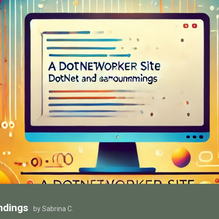
ndings
by Sabrina C.