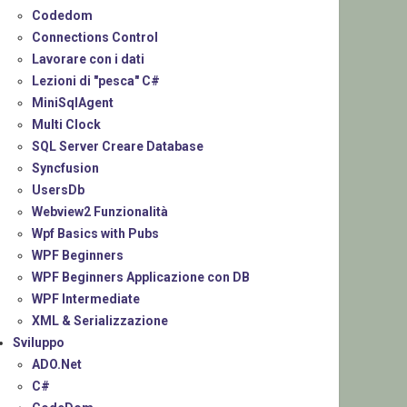
Codedom
Connections Control
Lavorare con i dati
Lezioni di "pesca" C#
MiniSqlAgent
Multi Clock
SQL Server Creare Database
Syncfusion
UsersDb
Webview2 Funzionalità
Wpf Basics with Pubs
WPF Beginners
WPF Beginners Applicazione con DB
WPF Intermediate
XML & Serializzazione
Sviluppo
ADO.Net
C#