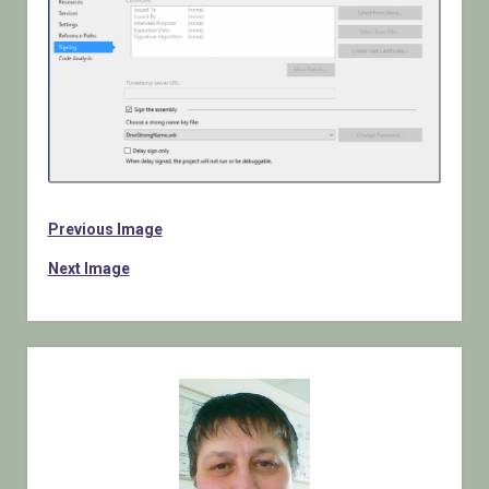
Previous Image
Next Image
Sidebar