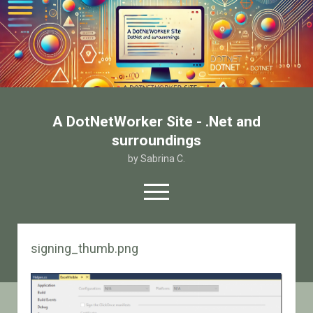
A DotNetWorker Site - .Net and
surroundings
by Sabrina C.
open
menu
twitter
facebook
email-form
signing_thumb.png
Home
Chi sono
Contatto