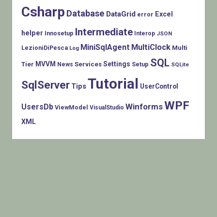
Csharp
Database
DataGrid
Excel
error
Intermediate
helper
Innosetup
Interop
JSON
MiniSqlAgent
MultiClock
LezioniDiPesca
Multi
Log
SQL
MVVM
Settings
Tier
Services
Setup
News
SQLite
Tutorial
SqlServer
Tips
UserControl
WPF
Winforms
UsersDb
ViewModel
VisualStudio
XML