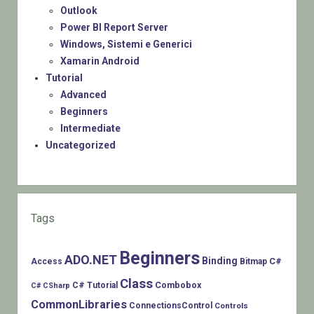
Outlook
Power BI Report Server
Windows, Sistemi e Generici
Xamarin Android
Tutorial
Advanced
Beginners
Intermediate
Uncategorized
Tags
Beginners
ADO.NET
Binding
C#
Access
Bitmap
Class
Combobox
C# Tutorial
C# CSharp
CommonLibraries
ConnectionsControl
Controls