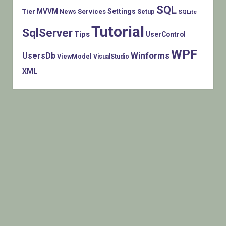
SQL
MVVM
Settings
Tier
Services
Setup
News
SQLite
Tutorial
SqlServer
Tips
UserControl
WPF
Winforms
UsersDb
ViewModel
VisualStudio
XML