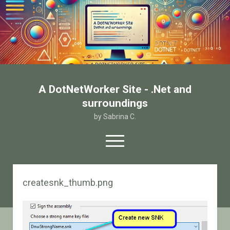
A DotNetWorker Site - .Net and
surroundings
by Sabrina C.
open
menu
twitter
facebook
email-form
createsnk_thumb.png
Home
Chi sono
Contatto