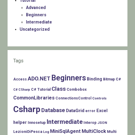
Tutorial
Advanced
Beginners
Intermediate
Uncategorized
Tags
Beginners
ADO.NET
Binding
C#
Access
Bitmap
Class
Combobox
C# Tutorial
C# CSharp
CommonLibraries
ConnectionsControl
Controls
Csharp
Database
DataGrid
Excel
error
Intermediate
helper
Innosetup
Interop
JSON
MiniSqlAgent
MultiClock
LezioniDiPesca
Multi
Log