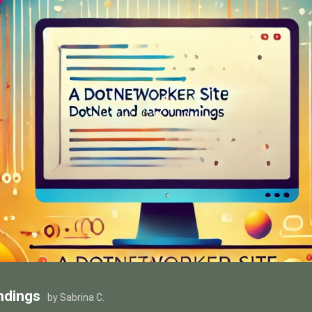
ndings
by Sabrina C.