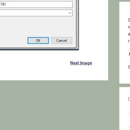
S
r
Next Image
S