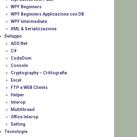
WPF Beginners
WPF Beginners Applicazione con DB
WPF Intermediate
XML & Serializzazione
Sviluppo
ADO.Net
C#
CodeDom
Console
Cryptography – Crittografia
Excel
FTP e WEB Clients
Helper
Interop
Multithread
Office Interop
Setting
Tecnologie