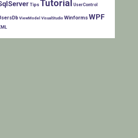
Tutorial
SqlServer
Tips
UserControl
WPF
Winforms
UsersDb
ViewModel
VisualStudio
XML