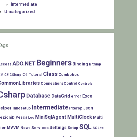
Intermediate
Uncategorized
Tags
Beginners
ADO.NET
Binding
Access
Bitmap
Class
C#
Combobox
C# Tutorial
C# CSharp
CommonLibraries
ConnectionsControl
Controls
Csharp
Database
DataGrid
Excel
error
Intermediate
helper
Innosetup
Interop
JSON
MiniSqlAgent
MultiClock
LezioniDiPesca
Multi
Log
SQL
MVVM
Settings
ier
Services
Setup
News
SQLite