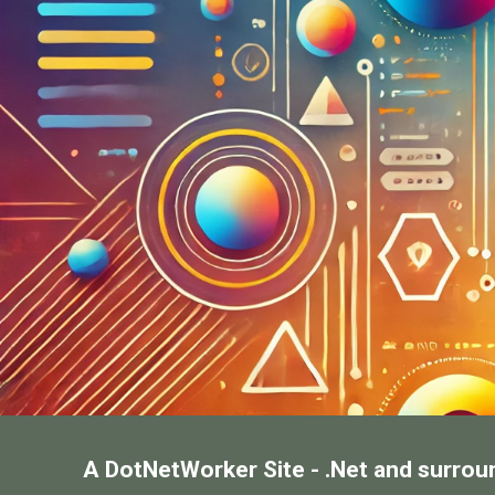
A DotNetWorker Site - .Net and surrou