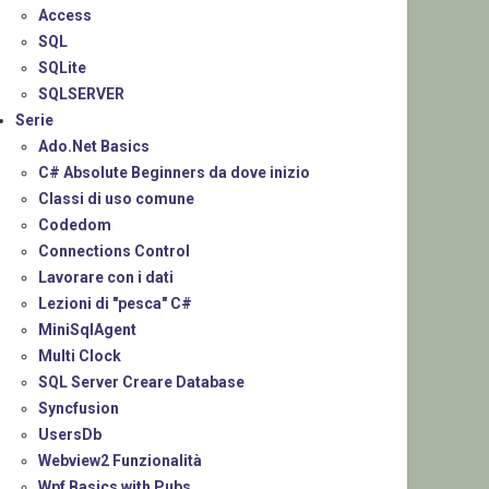
Access
SQL
SQLite
SQLSERVER
Serie
Ado.Net Basics
C# Absolute Beginners da dove inizio
Classi di uso comune
Codedom
Connections Control
Lavorare con i dati
Lezioni di "pesca" C#
MiniSqlAgent
Multi Clock
SQL Server Creare Database
Syncfusion
UsersDb
Webview2 Funzionalità
Wpf Basics with Pubs