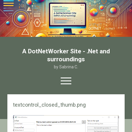
A DotNetWorker Site - .Net and
surroundings
by Sabrina C.
open
menu
twitter
facebook
email-form
textcontrol_closed_thumb.png
Home
Chi sono
Contatto