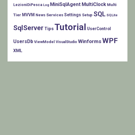
MiniSqlAgent
MultiClock
LezioniDiPesca
Multi
Log
SQL
MVVM
Settings
Tier
Services
Setup
News
SQLite
Tutorial
SqlServer
Tips
UserControl
WPF
Winforms
UsersDb
ViewModel
VisualStudio
XML