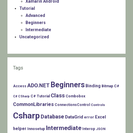
Xamarin Android
Tutorial
Advanced
Beginners
Intermediate
Uncategorized
Tags
Beginners
ADO.NET
Binding
C#
Access
Bitmap
Class
Combobox
C# Tutorial
C# CSharp
CommonLibraries
ConnectionsControl
Controls
Csharp
Database
DataGrid
Excel
error
Intermediate
helper
Innosetup
Interop
JSON