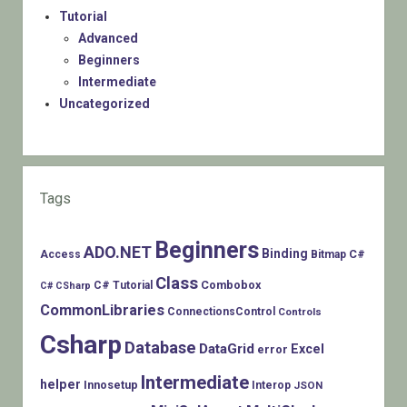
Tutorial
Advanced
Beginners
Intermediate
Uncategorized
Tags
Beginners
ADO.NET
Binding
C#
Access
Bitmap
Class
Combobox
C# Tutorial
C# CSharp
CommonLibraries
ConnectionsControl
Controls
Csharp
Database
DataGrid
Excel
error
Intermediate
helper
Innosetup
Interop
JSON