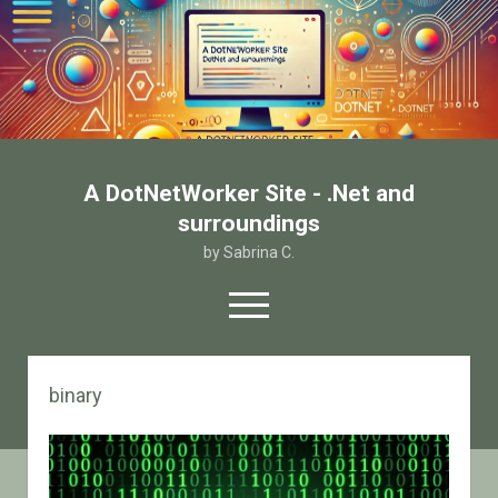
A DotNetWorker Site - .Net and
surroundings
by Sabrina C.
open
menu
twitter
facebook
email-form
binary
Home
Chi sono
Contatto