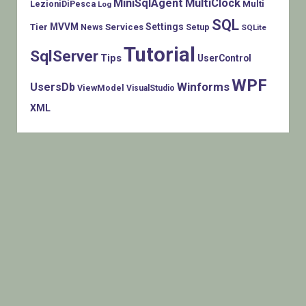
MiniSqlAgent
MultiClock
LezioniDiPesca
Multi
Log
SQL
MVVM
Settings
Tier
Services
Setup
News
SQLite
Tutorial
SqlServer
Tips
UserControl
WPF
Winforms
UsersDb
ViewModel
VisualStudio
XML