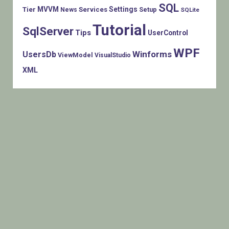
SQL
MVVM
Settings
Tier
Services
Setup
News
SQLite
Tutorial
SqlServer
Tips
UserControl
WPF
Winforms
UsersDb
ViewModel
VisualStudio
XML