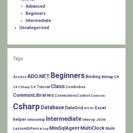
Advanced
Beginners
Intermediate
Uncategorized
Tags
Beginners
ADO.NET
Binding
C#
Access
Bitmap
Class
Combobox
C# Tutorial
C# CSharp
CommonLibraries
ConnectionsControl
Controls
Csharp
Database
DataGrid
Excel
error
Intermediate
helper
Innosetup
Interop
JSON
MiniSqlAgent
MultiClock
LezioniDiPesca
Multi
Log