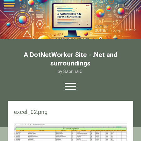
A DotNetWorker Site - .Net and
surroundings
by Sabrina C.
open
menu
twitter
facebook
email-form
excel_02.png
Home
Chi sono
Contatto