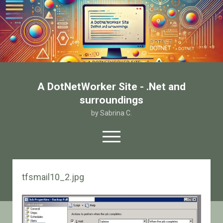
A DotNetWorker Site - .Net and
surroundings
by Sabrina C.
open
menu
twitter
facebook
email-form
tfsmail10_2.jpg
Home
Chi sono
Contatto