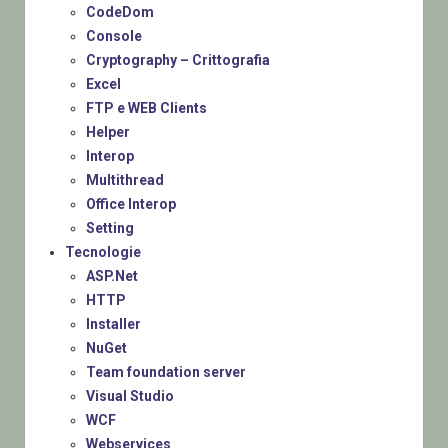
CodeDom
Console
Cryptography – Crittografia
Excel
FTP e WEB Clients
Helper
Interop
Multithread
Office Interop
Setting
Tecnologie
ASP.Net
HTTP
Installer
NuGet
Team foundation server
Visual Studio
WCF
Webservices