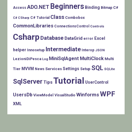
Beginners
ADO.NET
Binding
C#
Access
Bitmap
Class
Combobox
C# Tutorial
C# CSharp
CommonLibraries
ConnectionsControl
Controls
Csharp
Database
DataGrid
Excel
error
Intermediate
helper
Innosetup
Interop
JSON
MiniSqlAgent
MultiClock
LezioniDiPesca
Multi
Log
SQL
MVVM
Settings
Tier
Services
Setup
News
SQLite
Tutorial
SqlServer
Tips
UserControl
WPF
Winforms
UsersDb
ViewModel
VisualStudio
XML